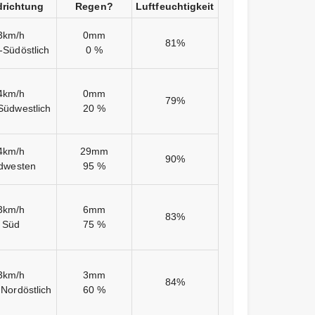
richtung
Regen?
Luftfeuchtigkeit
3km/h
0mm
81%
-Südöstlich
0 %
4km/h
0mm
79%
Südwestlich
20 %
4km/h
29mm
90%
dwesten
95 %
3km/h
6mm
83%
Süd
75 %
3km/h
3mm
84%
Nordöstlich
60 %