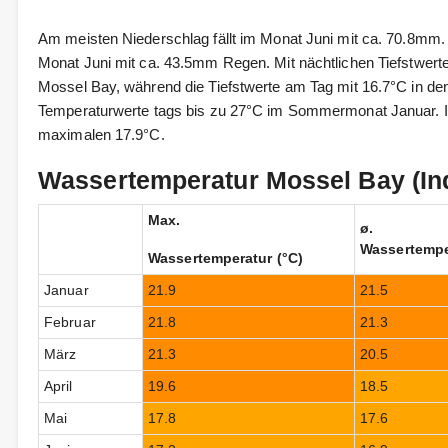
Am meisten Niederschlag fällt im Monat Juni mit ca. 70.8mm.
Monat Juni mit ca. 43.5mm Regen. Mit nächtlichen Tiefstwerten
Mossel Bay, während die Tiefstwerte am Tag mit 16.7°C in den 
Temperaturwerte tags bis zu 27°C im Sommermonat Januar. In
maximalen 17.9°C.
Wassertemperatur Mossel Bay (In
Max.
ø.
Wassertempe
Wassertemperatur (°C)
Januar
21.9
21.5
Februar
21.8
21.3
März
21.3
20.5
April
19.6
18.5
Mai
17.8
17.6