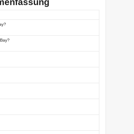
mmenfassung
ay?
 Bay?