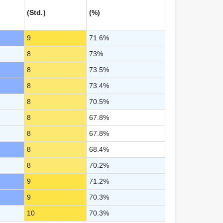
(Std.)
(%)
9
71.6%
8
73%
8
73.5%
8
73.4%
8
70.5%
8
67.8%
8
67.8%
8
68.4%
8
70.2%
9
71.2%
9
70.3%
10
70.3%