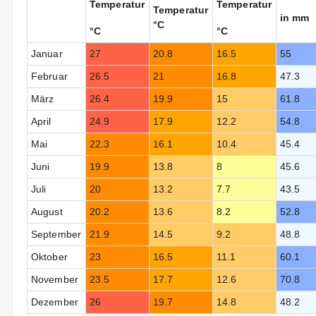
Temperatur
Temperatur
Temperatur
in mm
°C
°C
°C
Januar
27
20.8
16.5
55
Februar
26.5
21
16.8
47.3
März
26.4
19.9
15
61.8
April
24.9
17.9
12.2
54.8
Mai
22.3
16.1
10.4
45.4
Juni
19.9
13.8
8
45.6
Juli
20
13.2
7.7
43.5
August
20.2
13.6
8.2
52.8
September
21.9
14.5
9.2
48.8
Oktober
23
16.5
11.1
60.1
November
23.5
17.7
12.6
70.8
Dezember
26
19.7
14.8
48.2