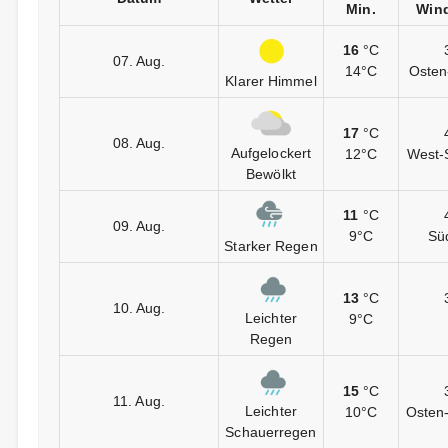
Min.
Wind
16
°C
07. Aug.
14°C
Osten
Klarer Himmel
17
°C
08. Aug.
Aufgelockert
12°C
West-
Bewölkt
11
°C
09. Aug.
9°C
Sü
Starker Regen
13
°C
10. Aug.
Leichter
9°C
Regen
15
°C
11. Aug.
Leichter
10°C
Osten-
Schauerregen