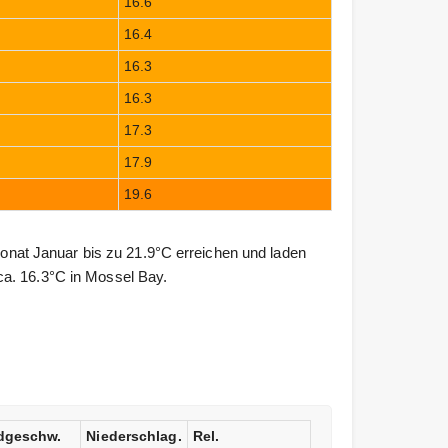
16.6
16.4
16.3
16.3
17.3
17.9
19.6
at Januar bis zu 21.9°C erreichen und laden
ca. 16.3°C in Mossel Bay.
dgeschw.
Niederschlag.
Rel.