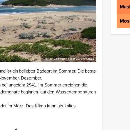
Mas
Mos
Picture Copyright: Flickr CC 2.0
fvfavo
nd ist ein beliebter Badeort im Sommer. Die beste
, November, Dezember.
n bei ungefähr 2941. Im Sommer erreichen die
ademonate beginnen laut den Wassertemperaturen
et im März. Das Klima kann als kaltes