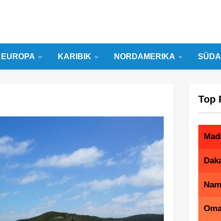
EUROPA
KARIBIK
NORDAMERIKA
SÜDA
Top 
Mad
Dak
Nam
Om