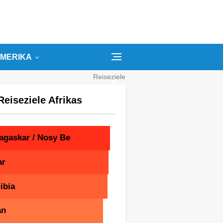
MERIKA
Reiseziele
Kategorien
Reiseziele Afrikas
Suchbegriffe
agaskar / Nosy Be
ar
ibia
an