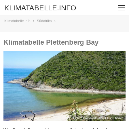
KLIMATABELLE.INFO
Klimatabelle.info
Südafrika
Klimatabelle Plettenberg Bay
Picture Copyright: Flickr CC 2.0
fvfavo