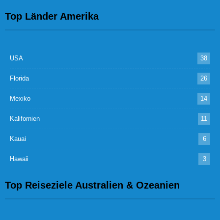
Top Länder Amerika
USA
38
Florida
26
Mexiko
14
Kalifornien
11
Kauai
6
Hawaii
3
Top Reiseziele Australien & Ozeanien