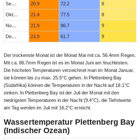
September
20.9
72.2
8
Oktober
21.4
77.5
8
November
21.9
86.7
9
Dezember
23.9
61.7
9
Der trockenste Monat ist der Monat Mai mit ca. 56.4mm Regen.
Mit ca. 86.7mm Regen ist es im Monat Juni am feuchtesten.
Die höchsten Temperaturen verzeichnet man im Monat Januar,
sie können bis zu max. 25.5°C gehen. In Plettenberg Bay
(Südafrika) können die Temperaturen in der Nacht auf 18.1°C
sinken. In Plettenberg Bay ist der Juli der Monat mit den
niedrigsten Temperaturen in der Nacht (9.4°C), die Tiefstwerte
am Tag werden im Juli mit 16.2°C erreicht.
Wassertemperatur Plettenberg Bay
(Indischer Ozean)