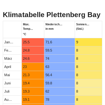
Klimatabelle Plettenberg Bay
Max.
Niederschlag
Sonnenstunden
Temperatur
in mm
(Std.)
°C
Januar
25.5
71.6
9
Februar
24.8
59.5
8
März
24.6
74
8
April
23
63
8
Mai
21.3
56.4
8
Juni
19.4
59.8
8
Juli
19.3
62
8
August
19.1
78
8