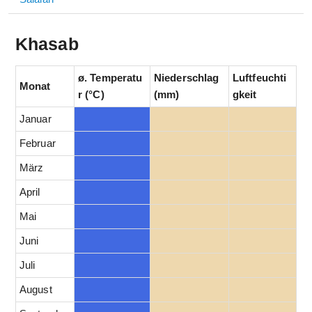
Khasab
ø. Temperatu
Niederschlag
Luftfeuchti
Monat
r (°C)
(mm)
gkeit
Januar
Februar
März
April
Mai
Juni
Juli
August