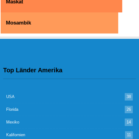
Maskat
Mosambik
Top Länder Amerika
USA
38
Florida
26
Mexiko
14
Kalifornien
11