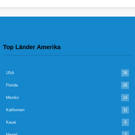
Top Länder Amerika
USA
38
Florida
26
Mexiko
14
Kalifornien
11
Kauai
6
Hawaii
3