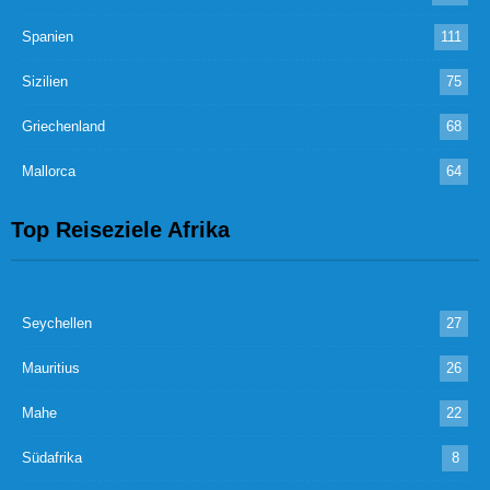
Spanien
111
Sizilien
75
Griechenland
68
Mallorca
64
Top Reiseziele Afrika
Seychellen
27
Mauritius
26
Mahe
22
Südafrika
8