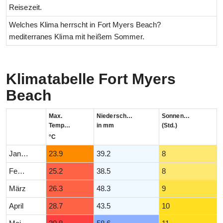
Reisezeit.
Welches Klima herrscht in Fort Myers Beach?
mediterranes Klima mit heißem Sommer.
Klimatabelle Fort Myers
Beach
Max.
Niederschlag
Sonnenstunden
Temperatur
in mm
(Std.)
°C
Januar
23.9
39.2
8
Februar
25.2
38.5
8
März
26.3
48.3
9
April
28.7
43.5
10