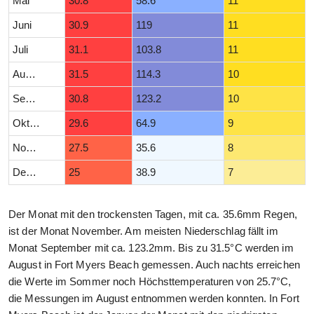
Mai
30.8
58.6
11
Juni
30.9
119
11
Juli
31.1
103.8
11
August
31.5
114.3
10
September
30.8
123.2
10
Oktober
29.6
64.9
9
November
27.5
35.6
8
Dezember
25
38.9
7
Der Monat mit den trockensten Tagen, mit ca. 35.6mm Regen,
ist der Monat November. Am meisten Niederschlag fällt im
Monat September mit ca. 123.2mm. Bis zu 31.5°C werden im
August in Fort Myers Beach gemessen. Auch nachts erreichen
die Werte im Sommer noch Höchsttemperaturen von 25.7°C,
die Messungen im August entnommen werden konnten. In Fort