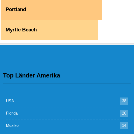
Portland
Myrtle Beach
Top Länder Amerika
USA
38
Florida
26
Mexiko
14