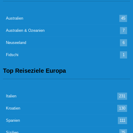
Australien
45
Australien & Ozeanien
7
Neuseeland
6
Fidschi
1
Top Reiseziele Europa
Italien
231
Kroatien
130
Spanien
111
Sizilien
75