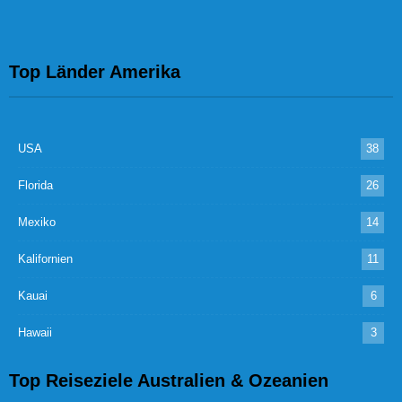
Top Länder Amerika
USA
38
Florida
26
Mexiko
14
Kalifornien
11
Kauai
6
Hawaii
3
Top Reiseziele Australien & Ozeanien