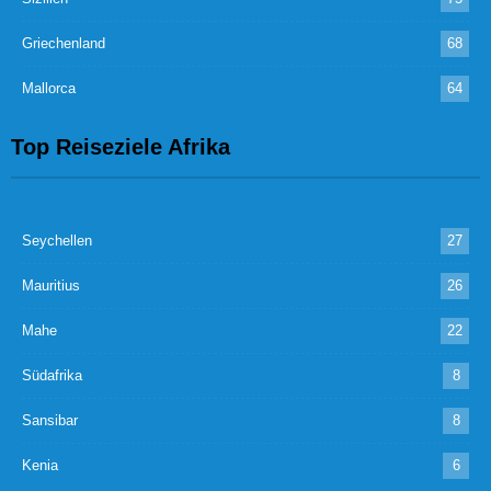
Griechenland
68
Mallorca
64
Top Reiseziele Afrika
Seychellen
27
Mauritius
26
Mahe
22
Südafrika
8
Sansibar
8
Kenia
6