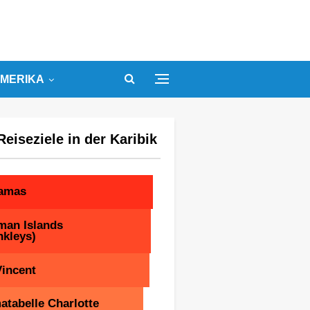
MERIKA
Reiseziele in der Karibik
amas
man Islands
nkleys)
Vincent
atabelle Charlotte