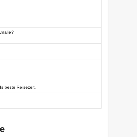
Amalie?
ls beste Reisezeit.
ie