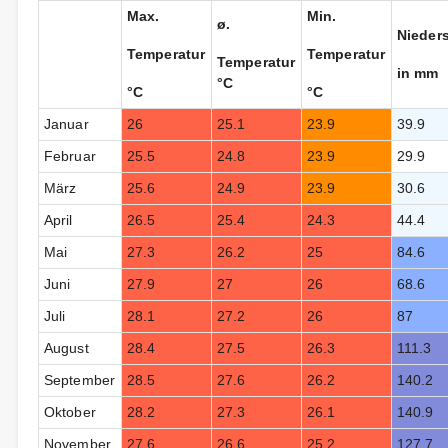
Max.
Min.
ø.
Nieder
Temperatur
Temperatur
Temperatur
in mm
°C
°C
°C
Januar
26
25.1
23.9
39.9
Februar
25.5
24.8
23.9
29.9
März
25.6
24.9
23.9
30.6
April
26.5
25.4
24.3
44.4
Mai
27.3
26.2
25
84.6
Juni
27.9
27
26
68.6
Juli
28.1
27.2
26
87
August
28.4
27.5
26.3
111.3
September
28.5
27.6
26.2
140.2
Oktober
28.2
27.3
26.1
140.9
November
27.6
26.6
25.2
127.7