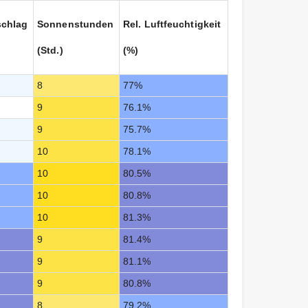
schlag
Sonnenstunden
Rel. Luftfeuchtigkeit
(Std.)
(%)
8
77%
9
76.1%
9
75.7%
10
78.1%
10
80.5%
10
80.8%
10
81.3%
9
81.4%
9
81.1%
9
80.8%
8
79.2%