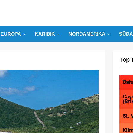
EUROPA
KARIBIK
NORDAMERIKA
SÜDA
Top 
Bah
Cay
(Bri
St. 
Klim