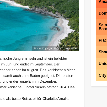
Ama
Dom
Sain
Bass
Plac
Picture Copyright: Flickr CC 2.0
bvi4092
Shoa
nische Jungferninseln und ist ein beliebter
Unio
im Juni und endet im September. Der
et aber schon im August. Das karibischen Meer
City
st damit auch zum Baden geeignet. Die besten
r und enden ungefähr im Dezember.
 Amerikanische Jungferninseln beträgt 3184. Das
e als beste Reisezeit für Charlotte Amalie: