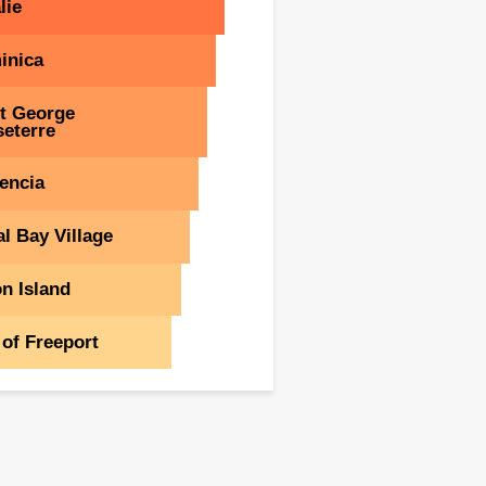
lie
inica
t George
eterre
encia
l Bay Village
n Island
 of Freeport