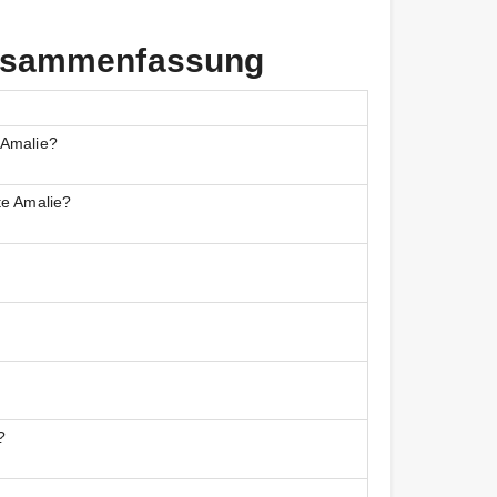
 Zusammenfassung
 Amalie?
te Amalie?
?