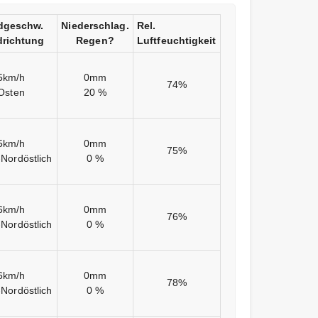
dgeschw.
Niederschlag.
Rel.
richtung
Regen?
Luftfeuchtigkeit
5km/h
0mm
74%
Osten
20 %
5km/h
0mm
75%
Nordöstlich
0 %
6km/h
0mm
76%
Nordöstlich
0 %
6km/h
0mm
78%
Nordöstlich
0 %