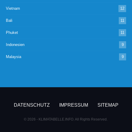
Vietnam
12
Bali
11
Phuket
11
Indonesien
9
Malaysia
9
DATENSCHUTZ
IMPRESSUM
SITEMAP
© 2026 - KLIMATABELLE.INFO. All Rights Reserved.