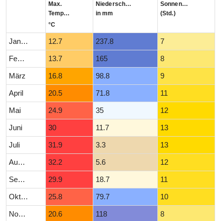
Max.
Niederschlag
Sonnenstunden
Temperatur
in mm
(Std.)
°C
Januar
12.7
237.8
7
Februar
13.7
165
8
März
16.8
98.8
9
April
20.5
71.8
11
Mai
24.9
35
12
Juni
30
11.7
13
Juli
31.9
3.3
13
August
32.2
5.6
12
September
29.9
18.7
11
Oktober
25.8
79.7
10
November
20.6
118
8