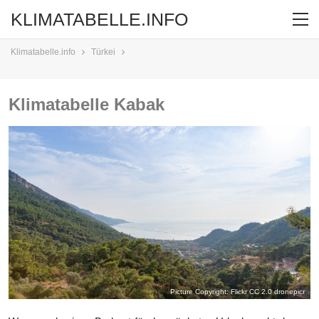
KLIMATABELLE.INFO
Klimatabelle.info
Türkei
Klimatabelle Kabak
Picture Copyright: Flickr CC 2.0
dronepicr