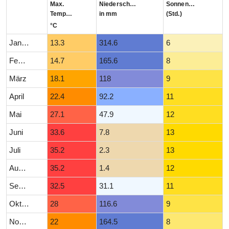
Max.
Niederschlag
Sonnenstunden
Temperatur
in mm
(Std.)
°C
Januar
13.3
314.6
6
Februar
14.7
165.6
8
März
18.1
118
9
April
22.4
92.2
11
Mai
27.1
47.9
12
Juni
33.6
7.8
13
Juli
35.2
2.3
13
August
35.2
1.4
12
September
32.5
31.1
11
Oktober
28
116.6
9
November
22
164.5
8