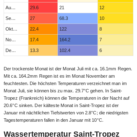
August
29.6
21
12
September
27
68.3
10
Oktober
22.4
122
8
November
17.4
164.2
7
Dezember
13.3
102.4
6
Der trockenste Monat ist der Monat Juli mit ca. 16.1mm Regen.
Mit ca. 164.2mm Regen ist es im Monat November am
feuchtesten. Die höchsten Temperaturen verzeichnet man im
Monat Juli, sie können bis zu max. 29.7°C gehen. In Saint-
Tropez (Frankreich) können die Temperaturen in der Nacht auf
20.6°C sinken. Der kälteste Monat in Saint-Tropez ist der
Januar mit nächtlichen Tiefstwerten von 2.8°C; die niedrigsten
Tagestemperaturen fallen in den Januar mit 10°C.
Wassertemperatur Saint-Tropez