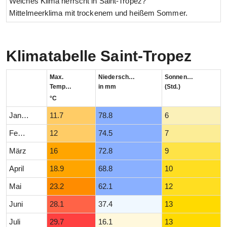
Welches Klima herrscht in Saint-Tropez?
Mittelmeerklima mit trockenem und heißem Sommer.
Klimatabelle Saint-Tropez
Max.
Niederschlag
Sonnenstunden
Temperatur
in mm
(Std.)
°C
Januar
11.7
78.8
6
Februar
12
74.5
7
März
16
72.8
9
April
18.9
68.8
10
Mai
23.2
62.1
12
Juni
28.1
37.4
13
Juli
29.7
16.1
13