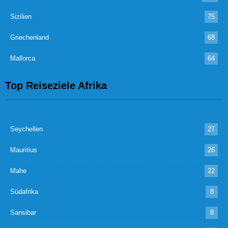
Sizilien
75
Griechenland
68
Mallorca
64
Top Reiseziele Afrika
Seychellen
27
Mauritius
26
Mahe
22
Südafrika
8
Sansibar
8