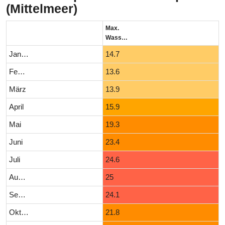
(Mittelmeer)
Max.
Wassertemperatur (°C)
Januar
14.7
Februar
13.6
März
13.9
April
15.9
Mai
19.3
Juni
23.4
Juli
24.6
August
25
September
24.1
Oktober
21.8