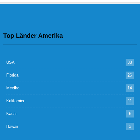
Top Länder Amerika
USA
38
Florida
26
Mexiko
14
Kalifornien
11
Kauai
6
Hawaii
3