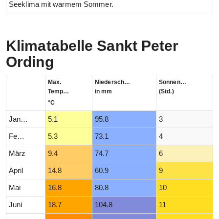
Seeklima mit warmem Sommer.
Klimatabelle Sankt Peter
Ording
Max.
Niederschlag
Sonnenstunden
Temperatur
in mm
(Std.)
°C
Januar
5.1
95.8
3
Februar
5.3
73.1
4
März
9.4
74.7
6
April
14.8
60.9
9
Mai
16.8
80.8
10
Juni
18.7
104.8
11