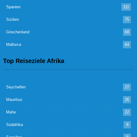
Spanien
111
Sizilien
75
Griechenland
68
Mallorca
64
Top Reiseziele Afrika
Seychellen
27
Mauritius
26
Mahe
22
Südafrika
8