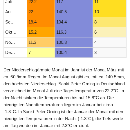
Juli
22.2
117
11
August
22
140.5
10
September
19.4
104.4
8
Oktober
15.2
116.3
6
November
11.3
100.3
4
Dezember
7
100.4
3
Der Niederschlagärmste Monat im Jahr ist der Monat März mit
ca. 60.9mm Regen. Im Monat August gibt es, mit ca. 140.5mm,
den höchsten Niederschlag. Sankt Peter Ording in Deutschland
verzeichnet im Monat Juli eine Tagestemperatur von 22.2°C. In
der Nacht sinken die Temperaturen bis auf 15.8°C ab. Die
niedrigsten Nachttemperaturen liegen im Januar bei circa
-1.3°C. In Sankt Peter Ording ist der Januar der Monat mit den
niedrigsten Temperaturen in der Nacht (-1.3°C), die Tiefstwerte
am Tag werden im Januar mit 2.3°C erreicht.