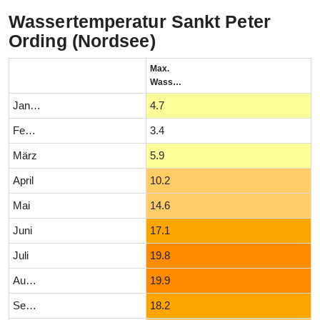
Wassertemperatur Sankt Peter
Ording (Nordsee)
Max.
Wassertemperatur (°C)
Januar
4.7
Februar
3.4
März
5.9
April
10.2
Mai
14.6
Juni
17.1
Juli
19.8
August
19.9
September
18.2