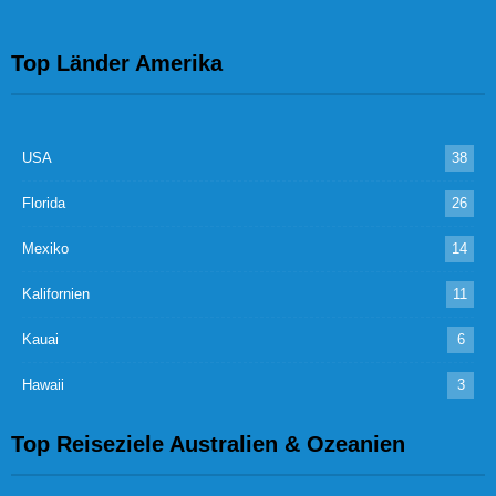
Top Länder Amerika
USA
38
Florida
26
Mexiko
14
Kalifornien
11
Kauai
6
Hawaii
3
Top Reiseziele Australien & Ozeanien