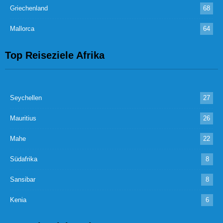
Griechenland
68
Mallorca
64
Top Reiseziele Afrika
Seychellen
27
Mauritius
26
Mahe
22
Südafrika
8
Sansibar
8
Kenia
6