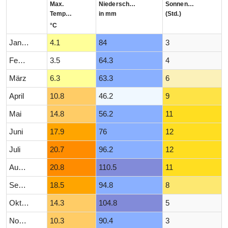
Max.
Niederschlag
Sonnenstunden
Temperatur
in mm
(Std.)
°C
Januar
4.1
84
3
Februar
3.5
64.3
4
März
6.3
63.3
6
April
10.8
46.2
9
Mai
14.8
56.2
11
Juni
17.9
76
12
Juli
20.7
96.2
12
August
20.8
110.5
11
September
18.5
94.8
8
Oktober
14.3
104.8
5
November
10.3
90.4
3