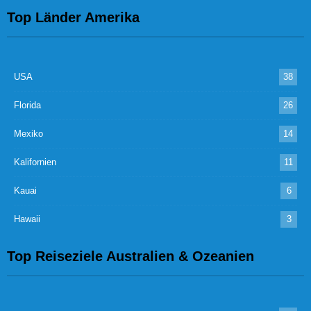
Top Länder Amerika
USA
38
Florida
26
Mexiko
14
Kalifornien
11
Kauai
6
Hawaii
3
Top Reiseziele Australien & Ozeanien