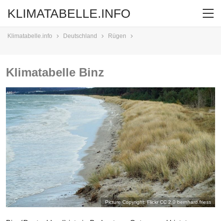
KLIMATABELLE.INFO
Klimatabelle.info
Deutschland
Rügen
Klimatabelle Binz
Picture Copyright: Flickr CC 2.0
bernhard.friess