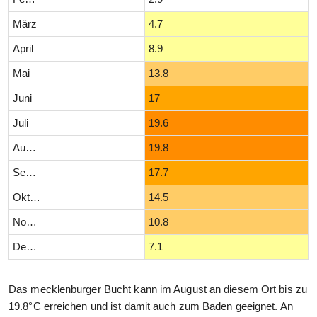
März
4.7
April
8.9
Mai
13.8
Juni
17
Juli
19.6
August
19.8
September
17.7
Oktober
14.5
November
10.8
Dezember
7.1
Das mecklenburger Bucht kann im August an diesem Ort bis zu
19.8°C erreichen und ist damit auch zum Baden geeignet. An