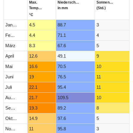
Max.
Niederschlag
Sonnenstunden
Temperatur
in mm
(Std.)
°C
Januar
4.5
88.7
3
Februar
4.4
71.1
4
März
8.3
67.6
5
April
12.6
49.1
9
Mai
16.6
70.5
10
Juni
19
76.5
11
Juli
22.1
95.4
11
August
21.7
109.5
10
September
19.3
89.2
8
Oktober
14.9
97.6
5
November
11
95.8
3