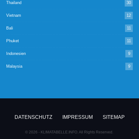
Thailand
30
Vietnam
12
Bali
11
Phuket
11
Indonesien
9
Malaysia
9
DATENSCHUTZ
IMPRESSUM
SITEMAP
© 2026 - KLIMATABELLE.INFO. All Rights Reserved.