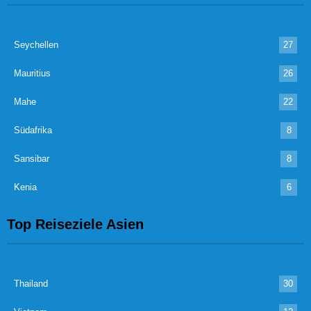
Seychellen
27
Mauritius
26
Mahe
22
Südafrika
8
Sansibar
8
Kenia
6
Top Reiseziele Asien
Thailand
30