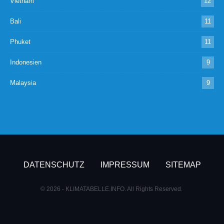
Vietnam
12
Bali
11
Phuket
11
Indonesien
9
Malaysia
9
DATENSCHUTZ
IMPRESSUM
SITEMAP
© 2026 - KLIMATABELLE.INFO. All Rights Reserved.