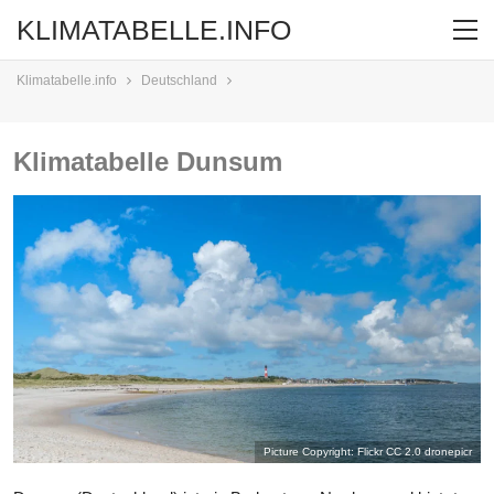
KLIMATABELLE.INFO
Klimatabelle.info
Deutschland
Klimatabelle Dunsum
Picture Copyright: Flickr CC 2.0
dronepicr