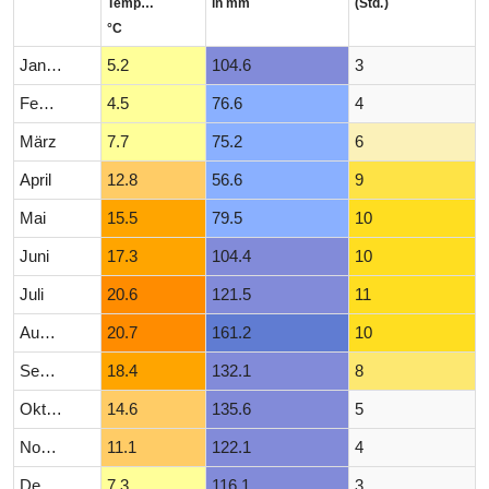
Temperatur
in mm
(Std.)
°C
Januar
5.2
104.6
3
Februar
4.5
76.6
4
März
7.7
75.2
6
April
12.8
56.6
9
Mai
15.5
79.5
10
Juni
17.3
104.4
10
Juli
20.6
121.5
11
August
20.7
161.2
10
September
18.4
132.1
8
Oktober
14.6
135.6
5
November
11.1
122.1
4
Dezember
7.3
116.1
3