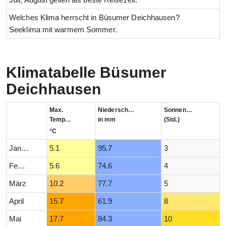
Welches Klima herrscht in Büsumer Deichhausen?
Seeklima mit warmem Sommer.
Klimatabelle Büsumer
Deichhausen
Max.
Niederschlag
Sonnenstunden
Temperatur
in mm
(Std.)
°C
Januar
5.1
95.7
3
Februar
5.6
74.6
4
März
10.2
77.7
5
April
15.7
61.9
8
Mai
17.7
84.3
10