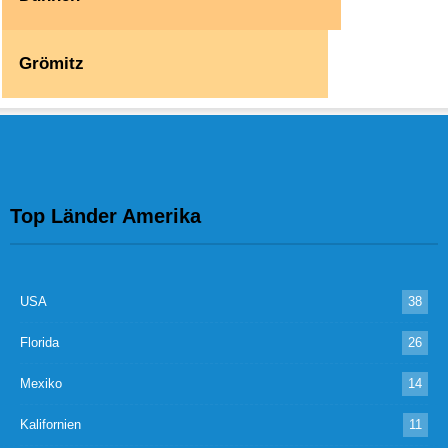
Grömitz
Top Länder Amerika
USA
38
Florida
26
Mexiko
14
Kalifornien
11