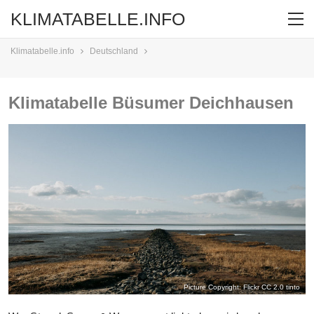
KLIMATABELLE.INFO
Klimatabelle.info
Deutschland
Klimatabelle Büsumer Deichhausen
Picture Copyright: Flickr CC 2.0
tinto