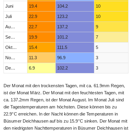
Juni
19.4
104.2
10
Juli
22.9
123.2
10
August
22.7
137.2
9
September
19.9
101.2
7
Oktober
15.4
111.5
5
November
11.3
96.9
3
Dezember
6.9
102.2
3
Der Monat mit den trockensten Tagen, mit ca. 61.9mm Regen,
ist der Monat März. Der Monat mit den feuchtesten Tagen, mit
ca. 137.2mm Regen, ist der Monat August. Im Monat Juli sind
die Tagestemperaturen am höchsten. Diese können bis zu
22.9°C erreichen. In der Nacht können die Temperaturen in
Büsumer Deichhausen auf bis zu 15.9°C sinken. Der Monat mit
den niedrigsten Nachttemperaturen in Büsumer Deichhausen ist