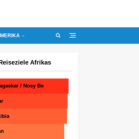
MERIKA
Reiseziele Afrikas
agaskar / Nosy Be
ar
ibia
an