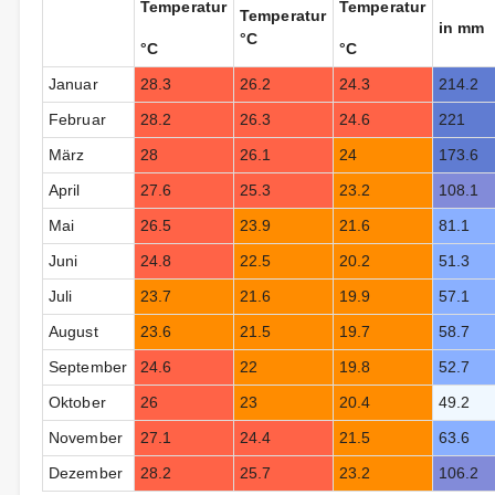
Temperatur
Temperatur
Temperatur
in mm
°C
°C
°C
Januar
28.3
26.2
24.3
214.2
Februar
28.2
26.3
24.6
221
März
28
26.1
24
173.6
April
27.6
25.3
23.2
108.1
Mai
26.5
23.9
21.6
81.1
Juni
24.8
22.5
20.2
51.3
Juli
23.7
21.6
19.9
57.1
August
23.6
21.5
19.7
58.7
September
24.6
22
19.8
52.7
Oktober
26
23
20.4
49.2
November
27.1
24.4
21.5
63.6
Dezember
28.2
25.7
23.2
106.2