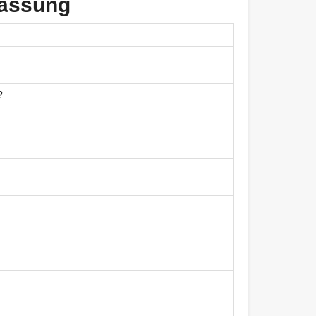
fassung
?