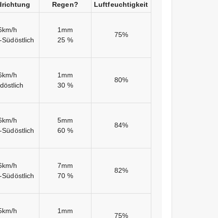
richtung
Regen?
Luftfeuchtigkeit
6km/h
1mm
75%
-Südöstlich
25 %
6km/h
1mm
80%
döstlich
30 %
6km/h
5mm
84%
-Südöstlich
60 %
6km/h
7mm
82%
-Südöstlich
70 %
5km/h
1mm
75%