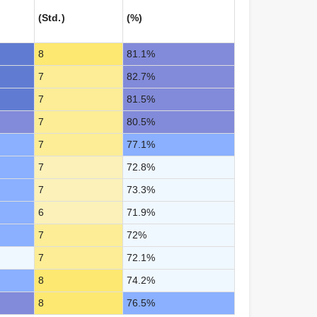
(Std.)
(%)
8
81.1%
7
82.7%
7
81.5%
7
80.5%
7
77.1%
7
72.8%
7
73.3%
6
71.9%
7
72%
7
72.1%
8
74.2%
8
76.5%