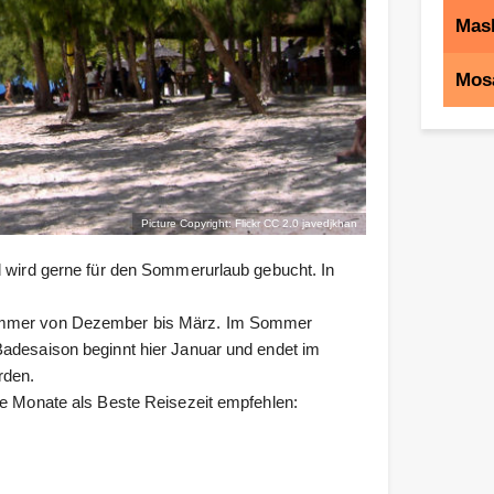
Mas
Mos
Picture Copyright: Flickr CC 2.0
javedjkhan
d wird gerne für den Sommerurlaub gebucht. In
Sommer von Dezember bis März. Im Sommer
Badesaison beginnt hier Januar und endet im
rden.
de Monate als Beste Reisezeit empfehlen: