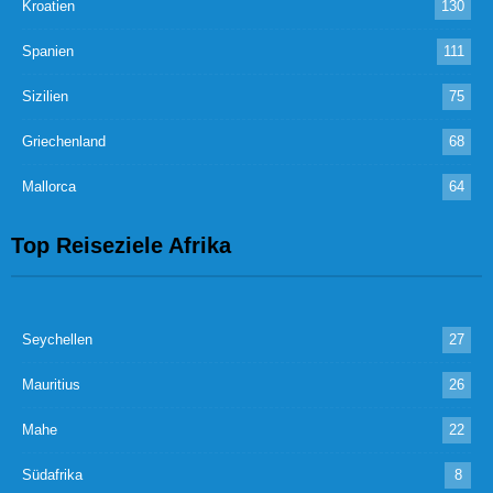
Kroatien
130
Spanien
111
Sizilien
75
Griechenland
68
Mallorca
64
Top Reiseziele Afrika
Seychellen
27
Mauritius
26
Mahe
22
Südafrika
8