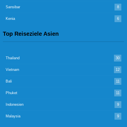
Sansibar
8
Kenia
6
Top Reiseziele Asien
Thailand
30
Vietnam
12
Bali
11
Phuket
11
Indonesien
9
Malaysia
9