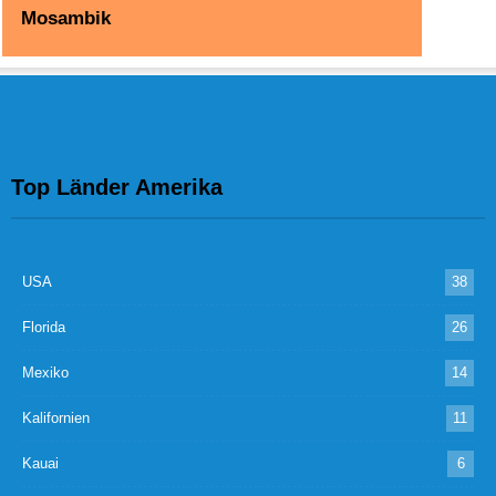
Mosambik
Top Länder Amerika
USA
38
Florida
26
Mexiko
14
Kalifornien
11
Kauai
6