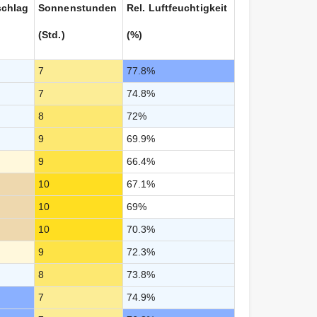
schlag
Sonnenstunden
Rel. Luftfeuchtigkeit
(Std.)
(%)
7
77.8%
7
74.8%
8
72%
9
69.9%
9
66.4%
10
67.1%
10
69%
10
70.3%
9
72.3%
8
73.8%
7
74.9%