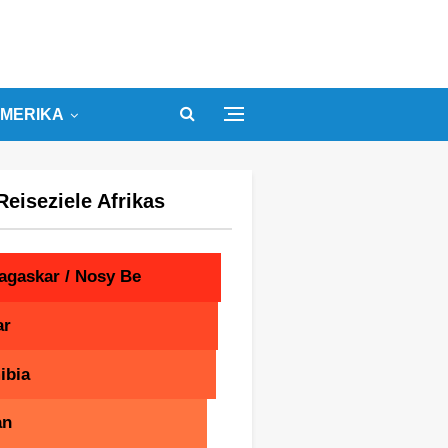
MERIKA
Reiseziele Afrikas
agaskar / Nosy Be
ar
ibia
an