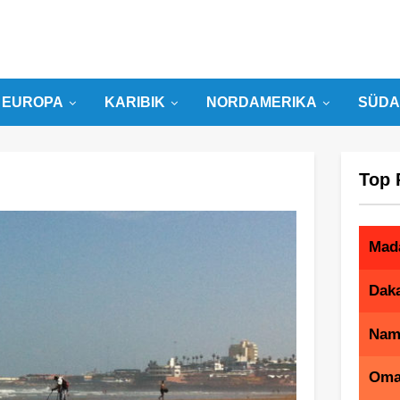
EUROPA
KARIBIK
NORDAMERIKA
SÜDA
Top 
Mad
Dak
Nam
Om