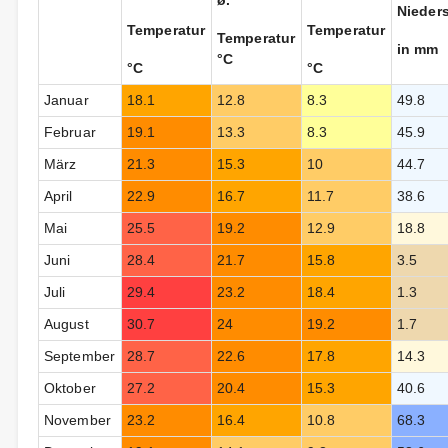
ø.
Nieder
Temperatur
Temperatur
Temperatur
in mm
°C
°C
°C
Januar
18.1
12.8
8.3
49.8
Februar
19.1
13.3
8.3
45.9
März
21.3
15.3
10
44.7
April
22.9
16.7
11.7
38.6
Mai
25.5
19.2
12.9
18.8
Juni
28.4
21.7
15.8
3.5
Juli
29.4
23.2
18.4
1.3
August
30.7
24
19.2
1.7
September
28.7
22.6
17.8
14.3
Oktober
27.2
20.4
15.3
40.6
November
23.2
16.4
10.8
68.3