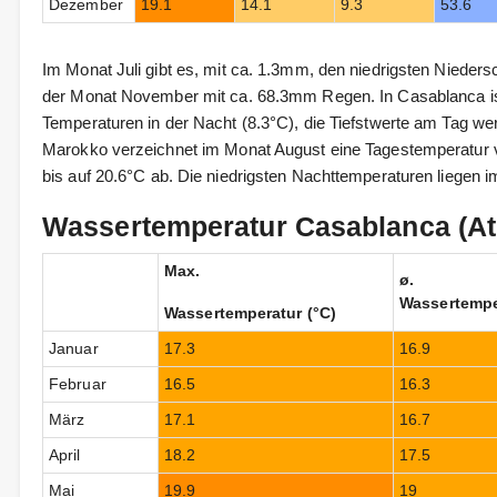
Dezember
19.1
14.1
9.3
53.6
Im Monat Juli gibt es, mit ca. 1.3mm, den niedrigsten Nieders
der Monat November mit ca. 68.3mm Regen. In Casablanca ist
Temperaturen in der Nacht (8.3°C), die Tiefstwerte am Tag we
Marokko verzeichnet im Monat August eine Tagestemperatur v
bis auf 20.6°C ab. Die niedrigsten Nachttemperaturen liegen i
Wassertemperatur Casablanca (At
Max.
ø.
Wassertempe
Wassertemperatur (°C)
Januar
17.3
16.9
Februar
16.5
16.3
März
17.1
16.7
April
18.2
17.5
Mai
19.9
19