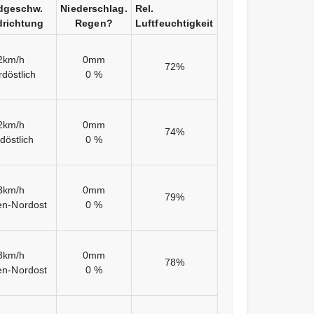
dgeschw.
Niederschlag.
Rel.
richtung
Regen?
Luftfeuchtigkeit
2km/h
0mm
72%
döstlich
0 %
2km/h
0mm
74%
döstlich
0 %
3km/h
0mm
79%
en-Nordost
0 %
3km/h
0mm
78%
en-Nordost
0 %