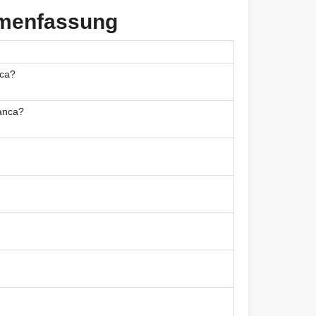
mmenfassung
nca?
lanca?