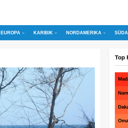
EUROPA
KARIBIK
NORDAMERIKA
SÜDA
Top 
Mad
Nam
Dak
Om