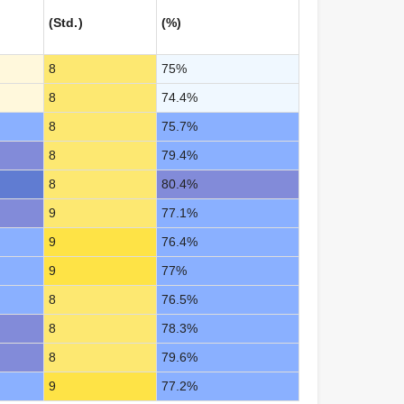
(Std.)
(%)
8
75%
8
74.4%
8
75.7%
8
79.4%
8
80.4%
9
77.1%
9
76.4%
9
77%
8
76.5%
8
78.3%
8
79.6%
9
77.2%