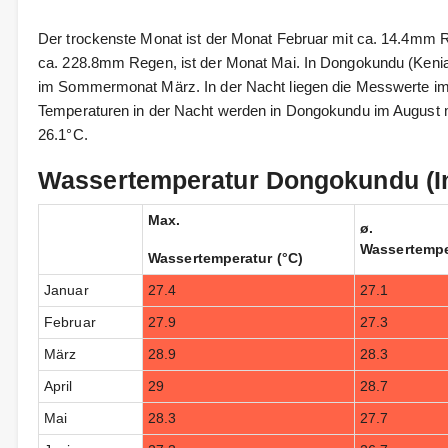
Der trockenste Monat ist der Monat Februar mit ca. 14.4mm R
ca. 228.8mm Regen, ist der Monat Mai. In Dongokundu (Kenia)
im Sommermonat März. In der Nacht liegen die Messwerte im
Temperaturen in der Nacht werden in Dongokundu im August mit
26.1°C.
Wassertemperatur Dongokundu (I
Max.
ø.
Wassertempe
Wassertemperatur (°C)
Januar
27.4
27.1
Februar
27.9
27.3
März
28.9
28.3
April
29
28.7
Mai
28.3
27.7