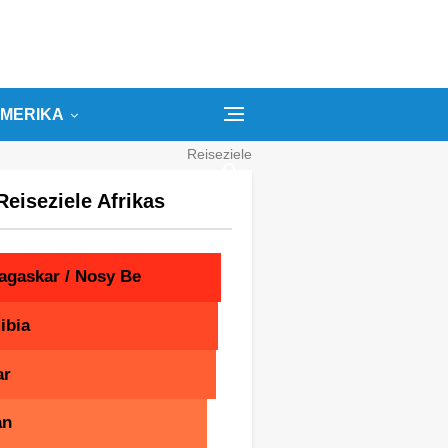
MERIKA
Reiseziele
Kategorien
Reiseziele Afrikas
Suchbegriffe
agaskar / Nosy Be
ibia
ar
an