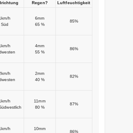
richtung
Regen?
Luftfeuchtigkeit
1km/h
6mm
85%
Süd
65 %
1km/h
4mm
86%
dwesten
55 %
2km/h
2mm
82%
dwesten
40 %
1km/h
11mm
87%
Südwestlich
80 %
1km/h
10mm
86%