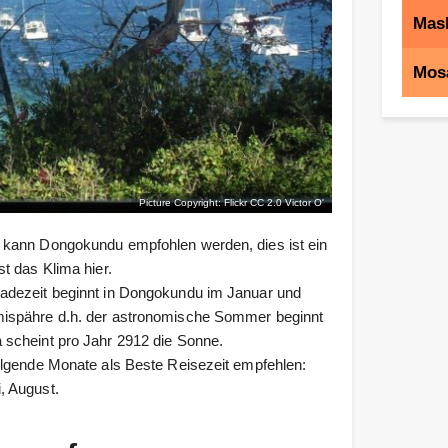
Mas
Mos
Picture Copyright: Flickr CC 2.0
Victor O'
 kann Dongokundu empfohlen werden, dies ist ein
t das Klima hier.
adezeit beginnt in Dongokundu im Januar und
mispähre d.h. der astronomische Sommer beginnt
 scheint pro Jahr 2912 die Sonne.
olgende Monate als Beste Reisezeit empfehlen:
, August.