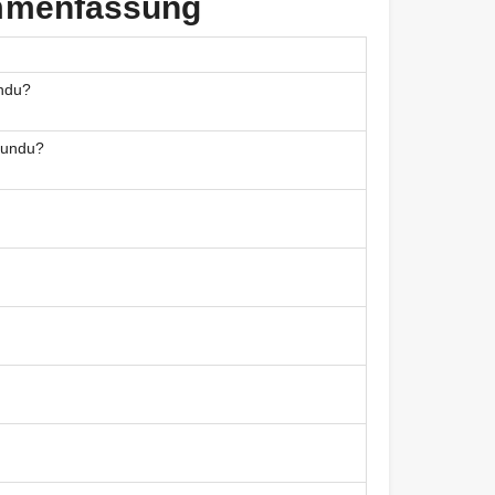
mmenfassung
ndu?
kundu?