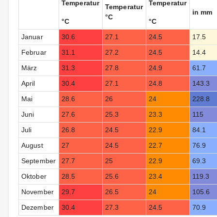
Temperatur
Temperatur
Temperatur
in mm
°C
°C
°C
Januar
30.6
27.1
24.5
17.5
Februar
31.1
27.2
24.5
14.4
März
31.3
27.8
24.9
61.7
April
30.4
27.1
24.8
143.3
Mai
28.6
26
24
228.8
Juni
27.6
25.3
23.3
115
Juli
26.8
24.5
22.9
84.1
August
27
24.5
22.7
76.9
September
27.7
25
22.9
69.3
Oktober
28.5
25.6
23.4
119.3
November
29.7
26.5
24
105.6
Dezember
30.4
27.3
24.5
70.9