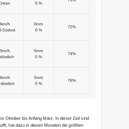
79%
Osten
0 %
3km/h
0mm
72%
d-Südost
0 %
2km/h
0mm
74%
döstlich
0 %
3km/h
0mm
76%
döstlich
0 %
on Oktober bis Anfang März. In dieser Zeit sind
fft, hat dazu in diesen Monaten die größten