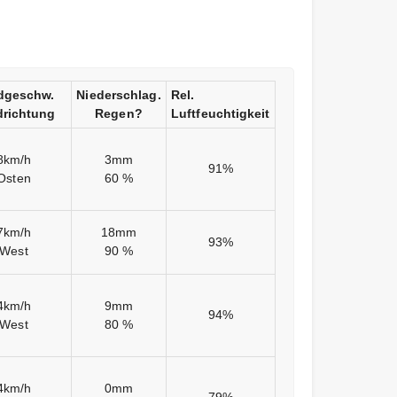
dgeschw.
Niederschlag.
Rel.
richtung
Regen?
Luftfeuchtigkeit
8km/h
3mm
91%
Osten
60 %
7km/h
18mm
93%
West
90 %
4km/h
9mm
94%
West
80 %
4km/h
0mm