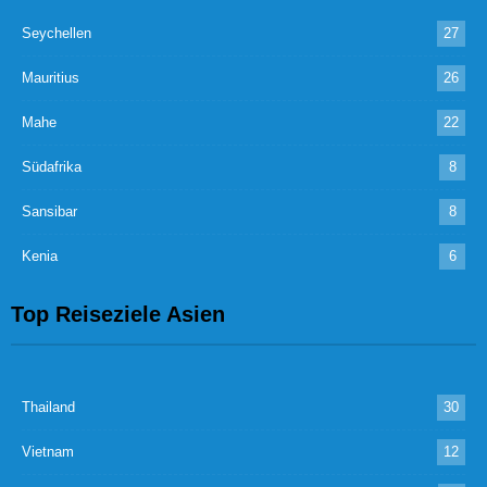
Seychellen
27
Mauritius
26
Mahe
22
Südafrika
8
Sansibar
8
Kenia
6
Top Reiseziele Asien
Thailand
30
Vietnam
12