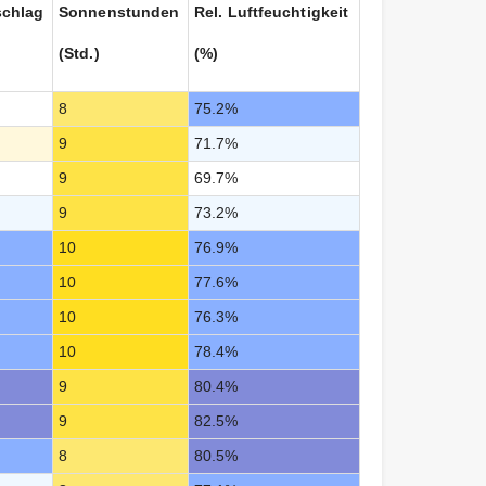
schlag
Sonnenstunden
Rel. Luftfeuchtigkeit
(Std.)
(%)
8
75.2%
9
71.7%
9
69.7%
9
73.2%
10
76.9%
10
77.6%
10
76.3%
10
78.4%
9
80.4%
9
82.5%
8
80.5%