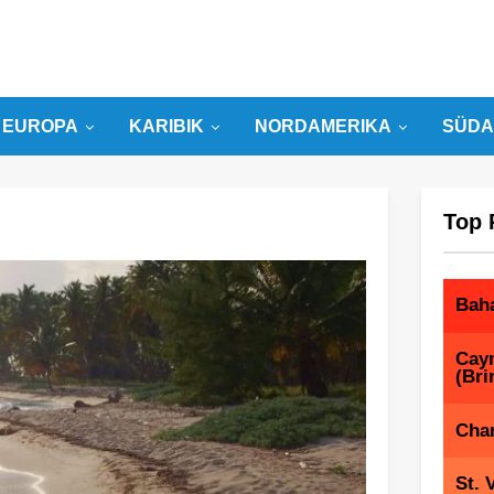
EUROPA
KARIBIK
NORDAMERIKA
SÜDA
Top 
Bah
Cay
(Bri
Char
St. 