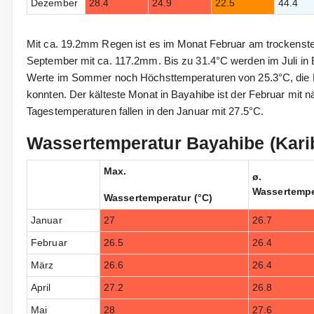
Dezember
28.4
24.9
22.5
44.4
Mit ca. 19.2mm Regen ist es im Monat Februar am trockenste
September mit ca. 117.2mm. Bis zu 31.4°C werden im Juli in
Werte im Sommer noch Höchsttemperaturen von 25.3°C, di
konnten. Der kälteste Monat in Bayahibe ist der Februar mit nä
Tagestemperaturen fallen in den Januar mit 27.5°C.
Wassertemperatur Bayahibe (Kari
Max.
ø.
Wassertempe
Wassertemperatur (°C)
Januar
27
26.7
Februar
26.5
26.4
März
26.6
26.4
April
27.2
26.8
Mai
28
27.6