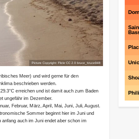
Dom
Sain
Bass
Plac
Unio
Picture Copyright: Flickr CC 2.0
bruce_bruce948
ibisches Meer) und wird gerne für den
Shoa
nklima beschrieben werden.
29.3°C erreichen und ist damit auch zum Baden
Phil
det ungefähr im Dezember.
r, Februar, März, April, Mai, Juni, Juli, August.
stronomische Sommer beginnt hier im Juni und
 anfang auch im Juni endet aber schon im