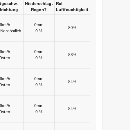
dgeschw.
Niederschlag.
Rel.
richtung
Regen?
Luftfeuchtigkeit
3km/h
0mm
80%
Nordöstlich
0 %
3km/h
0mm
83%
Osten
0 %
3km/h
0mm
84%
Osten
0 %
3km/h
0mm
84%
Osten
0 %