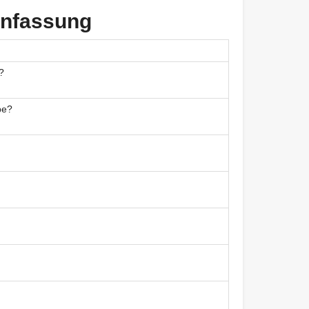
enfassung
?
be?