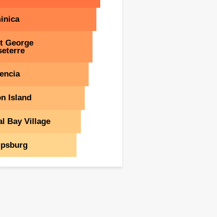
inica
t George
eterre
encia
n Island
l Bay Village
ipsburg