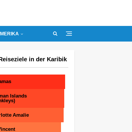
MERIKA
Reiseziele in der Karibik
amas
man Islands
nkleys)
lotte Amalie
Vincent