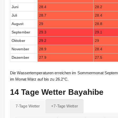
Juni
28.4
28.2
Juli
28.7
28.4
August
29
28.8
September
29.3
29.1
Oktober
29.2
29
November
28.9
28.4
Dezember
27.9
27.5
Die Wassertemperaturen erreichen im Sommermonat Septembe
im Monat März auf bis zu 26.2°C.
14 Tage Wetter Bayahibe
7-Tage Wetter
+7-Tage Wetter