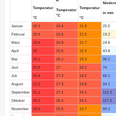
ø.
Nieder
Temperatur
Temperatur
Temperatur
in mm
°C
°C
°C
Januar
28.3
24.4
21.8
25.5
Februar
28.9
24.5
21.5
19.2
März
29.4
24.9
21.7
24.8
April
30
25.6
22.3
43.8
Mai
30.1
26.2
23.3
96.1
Juni
30.8
27
24.2
74
Juli
31.4
27.3
24.5
68.1
August
31.2
27.3
24.8
94.1
September
31.1
27.2
24.5
112.3
Oktober
30.2
26.5
24.1
117.2
November
29.4
25.6
22.7
80.2