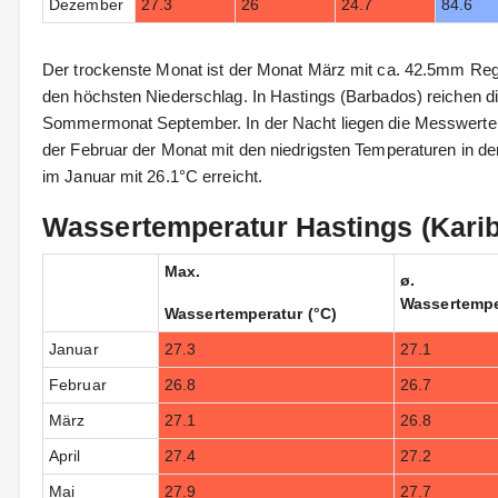
Dezember
27.3
26
24.7
84.6
Der trockenste Monat ist der Monat März mit ca. 42.5mm Reg
den höchsten Niederschlag. In Hastings (Barbados) reichen d
Sommermonat September. In der Nacht liegen die Messwerte i
der Februar der Monat mit den niedrigsten Temperaturen in de
im Januar mit 26.1°C erreicht.
Wassertemperatur Hastings (Kari
Max.
ø.
Wassertempe
Wassertemperatur (°C)
Januar
27.3
27.1
Februar
26.8
26.7
März
27.1
26.8
April
27.4
27.2
Mai
27.9
27.7