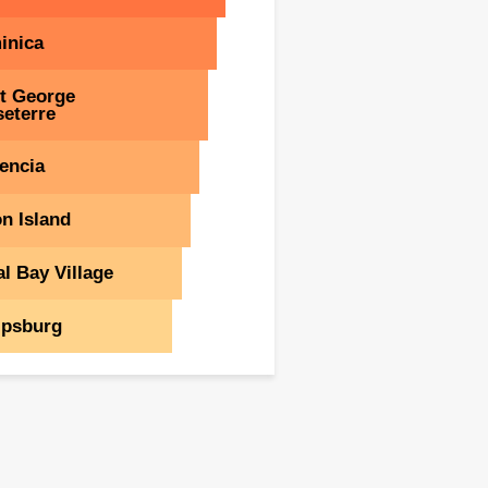
inica
t George
eterre
encia
n Island
l Bay Village
ipsburg