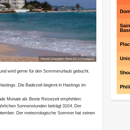
Dom
Sain
Bass
Plac
Unio
Picture Copyright: Flickr CC 2.0
hodgers
 und wird gerne für den Sommerurlaub gebucht.
Shoa
stings. Die Badezeit beginnt in Hastings im
Phil
ende Monate als Beste Reisezeit empfehlen:
jährlichen Sonnenstunden beträgt 3104. Der
ptember. Der meteorologische Sommer hat seinen