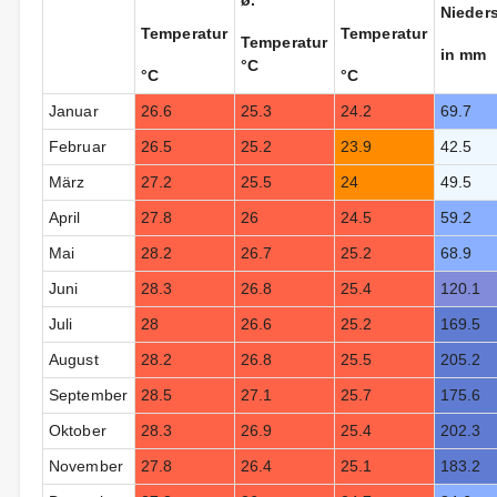
ø.
Nieder
Temperatur
Temperatur
Temperatur
in mm
°C
°C
°C
Januar
26.6
25.3
24.2
69.7
Februar
26.5
25.2
23.9
42.5
März
27.2
25.5
24
49.5
April
27.8
26
24.5
59.2
Mai
28.2
26.7
25.2
68.9
Juni
28.3
26.8
25.4
120.1
Juli
28
26.6
25.2
169.5
August
28.2
26.8
25.5
205.2
September
28.5
27.1
25.7
175.6
Oktober
28.3
26.9
25.4
202.3
November
27.8
26.4
25.1
183.2