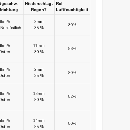
dgeschw.
Niederschlag.
Rel.
richtung
Regen?
Luftfeuchtigkeit
6km/h
2mm
80%
Nordöstlich
35 %
4km/h
11mm
83%
Osten
80 %
4km/h
2mm
80%
Osten
35 %
3km/h
13mm
82%
Osten
80 %
5km/h
14mm
80%
Osten
85 %