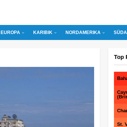
EUROPA
KARIBIK
NORDAMERIKA
SÜDA
Top 
Bah
Cay
(Bri
Char
St. 