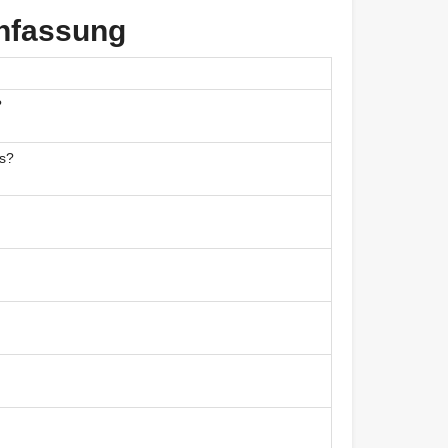
nfassung
?
gs?