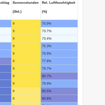
schlag
Sonnenstunden
Rel. Luftfeuchtigkeit
(Std.)
(%)
9
75.9%
9
73.7%
9
73.4%
9
75.3%
9
75.9%
9
77.8%
9
79.7%
9
80.7%
9
79.9%
8
80.5%
8
80.8%