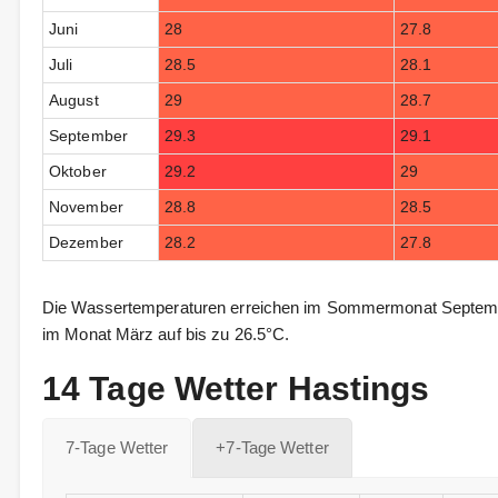
Juni
28
27.8
Juli
28.5
28.1
August
29
28.7
September
29.3
29.1
Oktober
29.2
29
November
28.8
28.5
Dezember
28.2
27.8
Die Wassertemperaturen erreichen im Sommermonat Septembe
im Monat März auf bis zu 26.5°C.
14 Tage Wetter Hastings
7-Tage Wetter
+7-Tage Wetter