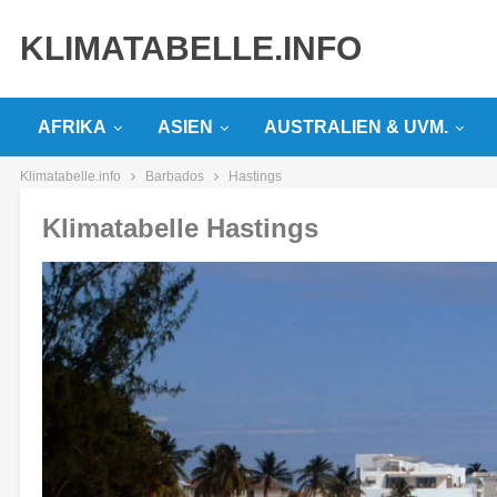
KLIMATABELLE.INFO
AFRIKA
ASIEN
AUSTRALIEN & UVM.
Klimatabelle.info
Barbados
Hastings
Klimatabelle Hastings