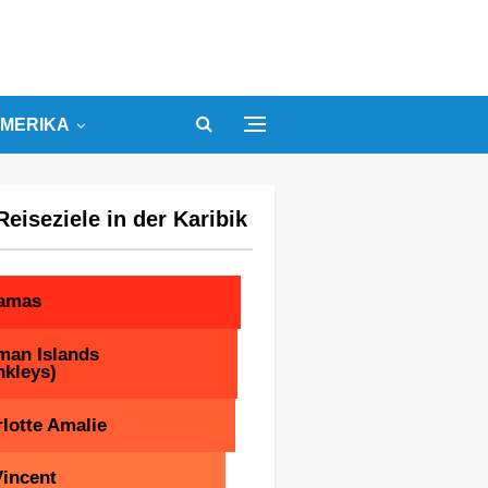
MERIKA
Reiseziele in der Karibik
amas
man Islands
nkleys)
lotte Amalie
Vincent