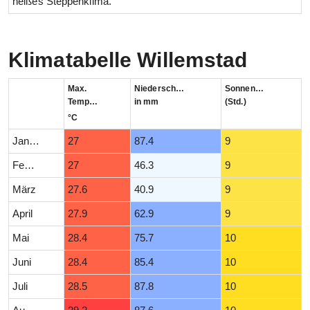
heißes Steppenklima.
Klimatabelle Willemstad
Max.
Niederschlag
Sonnenstunden
Temperatur
in mm
(Std.)
°C
Januar
27
87.4
9
Februar
27
46.3
9
März
27.6
40.9
9
April
27.9
62.9
9
Mai
28.4
75.7
10
Juni
28.4
85.4
10
Juli
28.5
87.8
10