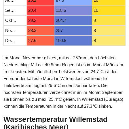
August
29.2
87.6
10
September
29.4
118.6
10
Oktober
29.2
204.7
9
November
28.3
257
8
Dezember
27.6
150.8
9
Im Monat November gibt es, mit ca. 257mm, den höchsten
Niederschlag. Mit ca. 40.9mm Regen ist es im Monat März am
trockensten. Mit nächtlichen Tiefstwerten von 24.7°C ist der
Februar der kälteste Monat in Willemstad, während die
Tiefstwerte am Tag mit 26.6°C in den Januar fallen. Die
höchsten Temperaturen verzeichnet man im Monat September,
sie können bis zu max. 29.4°C gehen. In Willemstad (Curaçao)
können die Temperaturen in der Nacht auf 27.3°C sinken.
Wassertemperatur Willemstad
(Karibisches Meer)