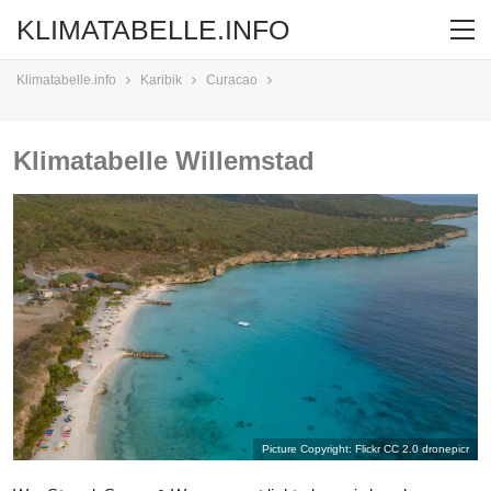
KLIMATABELLE.INFO
Klimatabelle.info
Karibik
Curacao
Klimatabelle Willemstad
Picture Copyright: Flickr CC 2.0
dronepicr