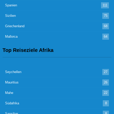
Spanien
111
Sizilien
75
Griechenland
68
Mallorca
64
Top Reiseziele Afrika
Seychellen
27
Mauritius
26
Mahe
22
Südafrika
8
Sansibar
8