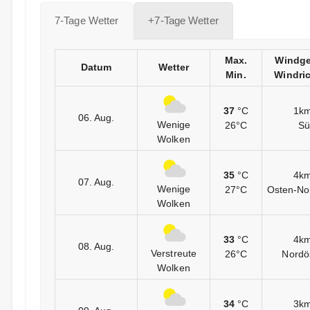
7-Tage Wetter
+7-Tage Wetter
Max.
Windge
Datum
Wetter
Min.
Windri
37
°C
1km
06. Aug.
Wenige
26°C
Sü
Wolken
35
°C
4km
07. Aug.
Wenige
27°C
Osten-Nor
Wolken
33
°C
4km
08. Aug.
Verstreute
26°C
Nordös
Wolken
34
°C
3km