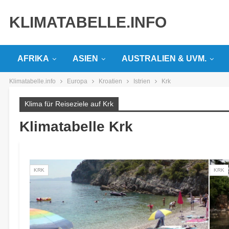
KLIMATABELLE.INFO
AFRIKA
ASIEN
AUSTRALIEN & UVM.
Klimatabelle.info
Europa
Kroatien
Istrien
Krk
Klima für Reiseziele auf Krk
Klimatabelle Krk
KRK
KRK