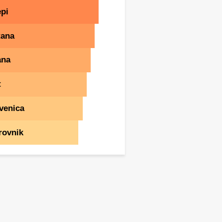
pi
tana
ana
t
venica
rovnik