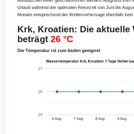
Adriatischen Meer geschwommen werden. Aufgrund vom wec
Urlaub während der optimalen Reisezeit von Juni bis Aug
Monate entsprechend der Wettervorhersage ebenfalls kein 
Krk, Kroatien: Die aktuell
beträgt
26 °C
Die Temperatur ist zum baden geeignet
Wassertemperatur Krk, Kroatien: 7 Tage Vorhersa
27
26
25
6 Aug.
7 Aug.
8 Aug.
9 Aug.