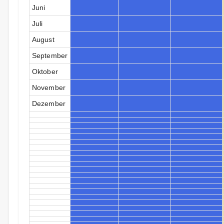
Juni
Juli
August
September
Oktober
November
Dezember