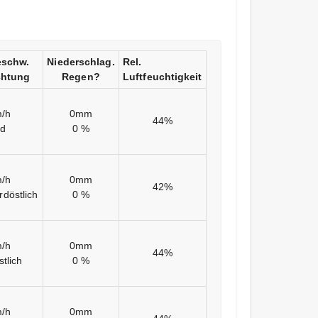
schw.
Niederschlag.
Rel.
chtung
Regen?
Luftfeuchtigkeit
/h
0mm
44%
d
0 %
/h
0mm
42%
döstlich
0 %
/h
0mm
44%
tlich
0 %
/h
0mm