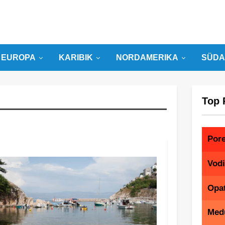
EUROPA
KARIBIK
NORDAMERIKA
SÜDA
Top 
Por
Vod
Opat
Med