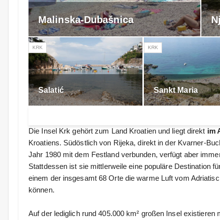
Malinska-Dubašnica
N
KRK
KRK
Salatić
Sankt Maria
Die Insel Krk gehört zum Land Kroatien und liegt direkt
im 
Kroatiens. Südöstlich von Rijeka, direkt in der Kvarner-Buch
Jahr 1980 mit dem Festland verbunden, verfügt aber imme
Stattdessen ist sie mittlerweile eine populäre Destination 
einem der insgesamt 68 Orte die warme Luft vom Adriatis
können.
Auf der lediglich rund 405.000 km² großen Insel existieren