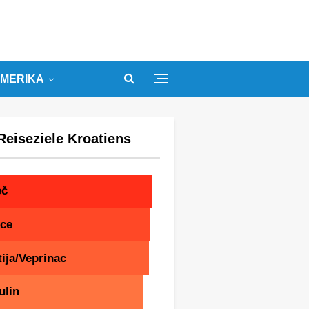
MERIKA
Reiseziele Kroatiens
eč
ice
ija/Veprinac
ulin