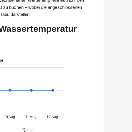
hselhaften Wetter empfiehlt es sich, den
ust zu buchen – wobei die angeschlossenen
Tabu darstellen.
e Wassertemperatur
ge
10 Aug.
11 Aug.
12 Aug.
Quelle: