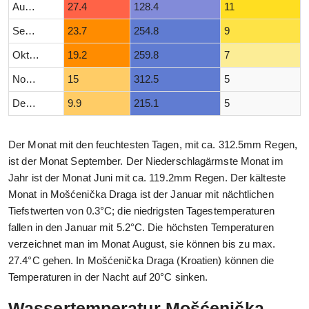
August
27.4
128.4
11
September
23.7
254.8
9
Oktober
19.2
259.8
7
November
15
312.5
5
Dezember
9.9
215.1
5
Der Monat mit den feuchtesten Tagen, mit ca. 312.5mm Regen,
ist der Monat September. Der Niederschlagärmste Monat im
Jahr ist der Monat Juni mit ca. 119.2mm Regen. Der kälteste
Monat in Mošćenička Draga ist der Januar mit nächtlichen
Tiefstwerten von 0.3°C; die niedrigsten Tagestemperaturen
fallen in den Januar mit 5.2°C. Die höchsten Temperaturen
verzeichnet man im Monat August, sie können bis zu max.
27.4°C gehen. In Mošćenička Draga (Kroatien) können die
Temperaturen in der Nacht auf 20°C sinken.
Wassertemperatur Mošćenička