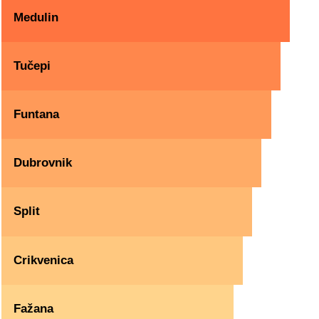
Medulin
Tučepi
Funtana
Dubrovnik
Split
Crikvenica
Fažana