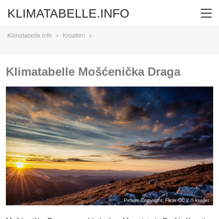
KLIMATABELLE.INFO
Klimatabelle.info
Kroatien
Klimatabelle Mošćenička Draga
Picture Copyright: Flickr CC 2.0
ksajler