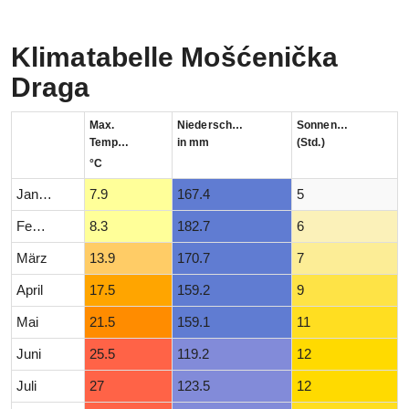
Klimatabelle Mošćenička
Draga
Max.
Niederschlag
Sonnenstunden
Temperatur
in mm
(Std.)
°C
Januar
7.9
167.4
5
Februar
8.3
182.7
6
März
13.9
170.7
7
April
17.5
159.2
9
Mai
21.5
159.1
11
Juni
25.5
119.2
12
Juli
27
123.5
12