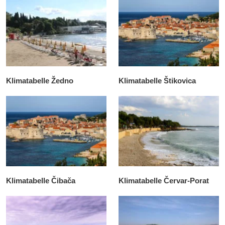
Klimatabelle Žedno
Klimatabelle Štikovica
Klimatabelle Čibača
Klimatabelle Červar-Porat