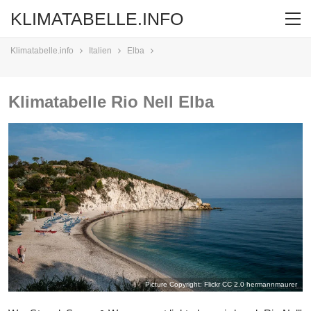
KLIMATABELLE.INFO
Klimatabelle.info
Italien
Elba
Klimatabelle Rio Nell Elba
Picture Copyright: Flickr CC 2.0
hermannmaurer