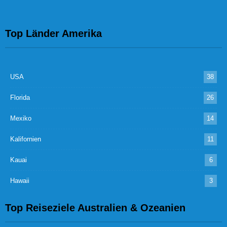
Top Länder Amerika
USA
38
Florida
26
Mexiko
14
Kalifornien
11
Kauai
6
Hawaii
3
Top Reiseziele Australien & Ozeanien