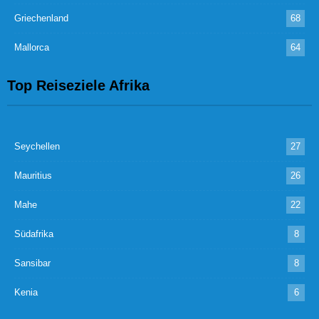
Griechenland
68
Mallorca
64
Top Reiseziele Afrika
Seychellen
27
Mauritius
26
Mahe
22
Südafrika
8
Sansibar
8
Kenia
6