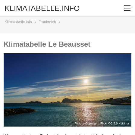
KLIMATABELLE.INFO
Klimatabelle.info
Frankreich
Klimatabelle Le Beausset
Picture Copyright: Flickr CC 2.0
x1klima