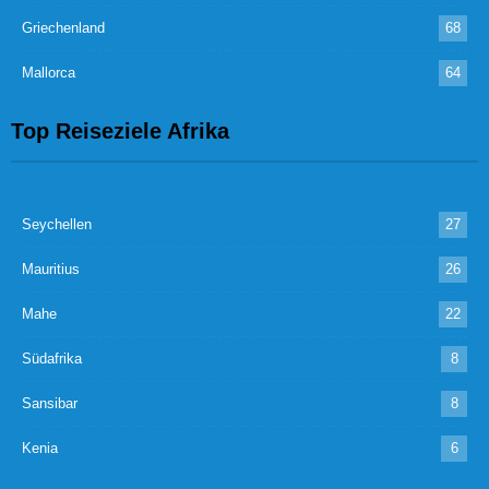
Griechenland
68
Mallorca
64
Top Reiseziele Afrika
Seychellen
27
Mauritius
26
Mahe
22
Südafrika
8
Sansibar
8
Kenia
6