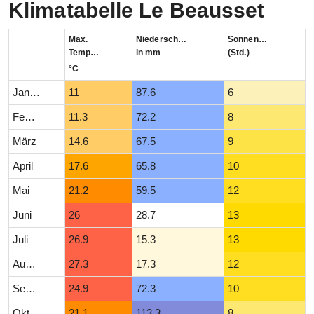
Klimatabelle Le Beausset
Max.
Niederschlag
Sonnenstunden
Temperatur
in mm
(Std.)
°C
Januar
11
87.6
6
Februar
11.3
72.2
8
März
14.6
67.5
9
April
17.6
65.8
10
Mai
21.2
59.5
12
Juni
26
28.7
13
Juli
26.9
15.3
13
August
27.3
17.3
12
September
24.9
72.3
10
Oktober
21.1
113.3
8