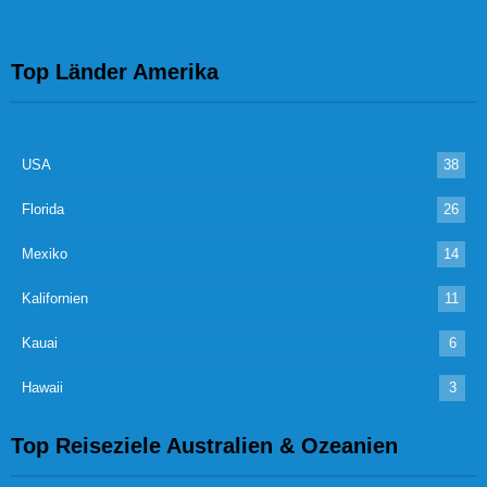
Top Länder Amerika
USA
38
Florida
26
Mexiko
14
Kalifornien
11
Kauai
6
Hawaii
3
Top Reiseziele Australien & Ozeanien