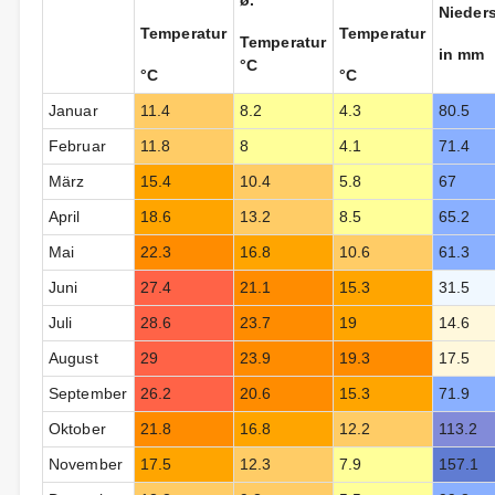
ø.
Nieder
Temperatur
Temperatur
Temperatur
in mm
°C
°C
°C
Januar
11.4
8.2
4.3
80.5
Februar
11.8
8
4.1
71.4
März
15.4
10.4
5.8
67
April
18.6
13.2
8.5
65.2
Mai
22.3
16.8
10.6
61.3
Juni
27.4
21.1
15.3
31.5
Juli
28.6
23.7
19
14.6
August
29
23.9
19.3
17.5
September
26.2
20.6
15.3
71.9
Oktober
21.8
16.8
12.2
113.2
November
17.5
12.3
7.9
157.1