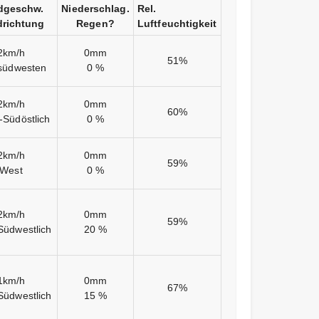
dgeschw.
Niederschlag.
Rel.
richtung
Regen?
Luftfeuchtigkeit
2km/h
0mm
51%
südwesten
0 %
2km/h
0mm
60%
-Südöstlich
0 %
2km/h
0mm
59%
West
0 %
2km/h
0mm
59%
Südwestlich
20 %
1km/h
0mm
67%
Südwestlich
15 %