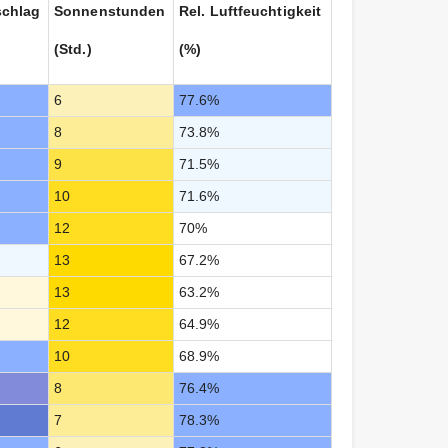
schlag
Sonnenstunden
Rel. Luftfeuchtigkeit
(Std.)
(%)
6
77.6%
8
73.8%
9
71.5%
10
71.6%
12
70%
13
67.2%
13
63.2%
12
64.9%
10
68.9%
8
76.4%
7
78.3%