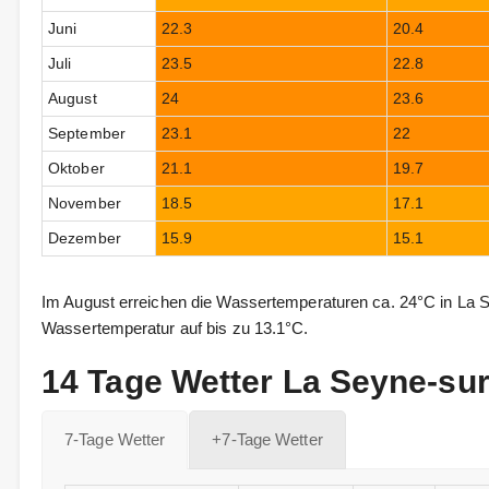
Juni
22.3
20.4
Juli
23.5
22.8
August
24
23.6
September
23.1
22
Oktober
21.1
19.7
November
18.5
17.1
Dezember
15.9
15.1
Im August erreichen die Wassertemperaturen ca. 24°C in La S
Wassertemperatur auf bis zu 13.1°C.
14 Tage Wetter La Seyne-su
7-Tage Wetter
+7-Tage Wetter