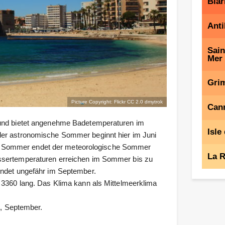
Biar
Anti
Sain
Mer
Gri
Picture Copyright: Flickr CC 2.0
dmytrok
Can
 und bietet angenehme Badetemperaturen im
Isle
der astronomische Sommer beginnt hier im Juni
n Sommer endet der meteorologische Sommer
La R
assertemperaturen erreichen im Sommer bis zu
endet ungefähr im September.
 3360 lang. Das Klima kann als Mittelmeerklima
t, September.