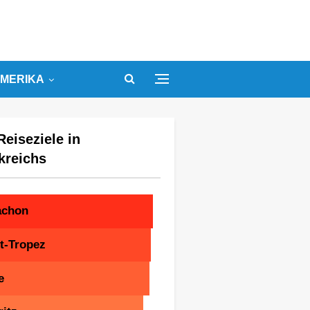
MERIKA
Reiseziele in
kreichs
achon
t-Tropez
e