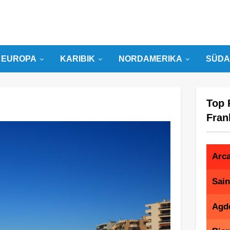
EUROPA
KARIBIK
NORDAMERIKA
SÜDA
Top 
Fran
Arc
Sain
Agd