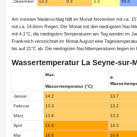
Dezember
13.3
9.3
5.5
99.8
Am meisten Niederschlag fällt im Monat November mit ca. 157
mit ca. 14.6mm Regen. Der Monat mit den niedrigsten Nachtt
mit 4.1°C, die niedrigsten Temperaturen am Tag werden im Jan
Frankreich verzeichnet im Monat August eine Tagestemperatur
bis auf 21°C ab. Die niedrigsten Nachttemperaturen liegen im 
Wassertemperatur La Seyne-sur-Me
Max.
ø.
Wassertempe
Wassertemperatur (°C)
Januar
14.2
13.7
Februar
13.3
13.2
März
13.6
13.3
April
15.4
14.3
Mai
18.6
16.8