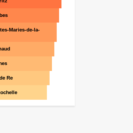
ritz
bes
tes-Maries-de-la-
maud
nes
 de Re
ochelle