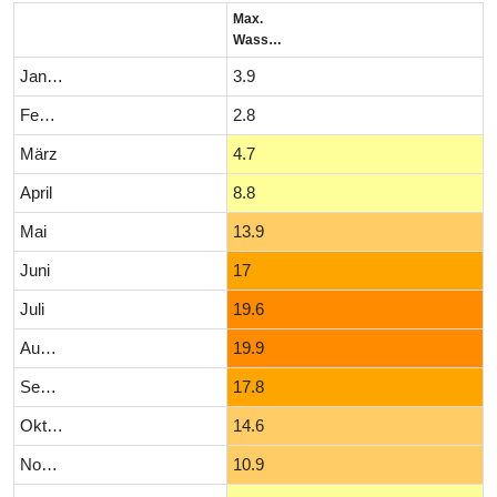
Max.
Wassertemperatur (°C)
Januar
3.9
Februar
2.8
März
4.7
April
8.8
Mai
13.9
Juni
17
Juli
19.6
August
19.9
September
17.8
Oktober
14.6
November
10.9