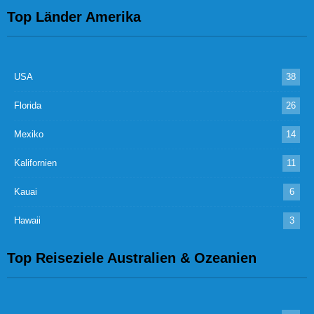
Top Länder Amerika
USA
38
Florida
26
Mexiko
14
Kalifornien
11
Kauai
6
Hawaii
3
Top Reiseziele Australien & Ozeanien