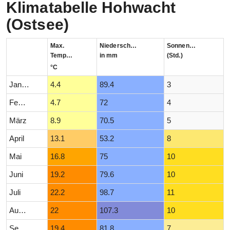
Klimatabelle Hohwacht
(Ostsee)
Max.
Niederschlag
Sonnenstunden
Temperatur
in mm
(Std.)
°C
Januar
4.4
89.4
3
Februar
4.7
72
4
März
8.9
70.5
5
April
13.1
53.2
8
Mai
16.8
75
10
Juni
19.2
79.6
10
Juli
22.2
98.7
11
August
22
107.3
10
September
19.4
81.8
7