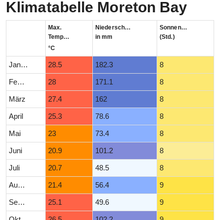
Klimatabelle Moreton Bay
Max.
Niederschlag
Sonnenstunden
Temperatur
in mm
(Std.)
°C
Januar
28.5
182.3
8
Februar
28
171.1
8
März
27.4
162
8
April
25.3
78.6
8
Mai
23
73.4
8
Juni
20.9
101.2
8
Juli
20.7
48.5
8
August
21.4
56.4
9
September
25.1
49.6
9
Oktober
26.5
102.2
9