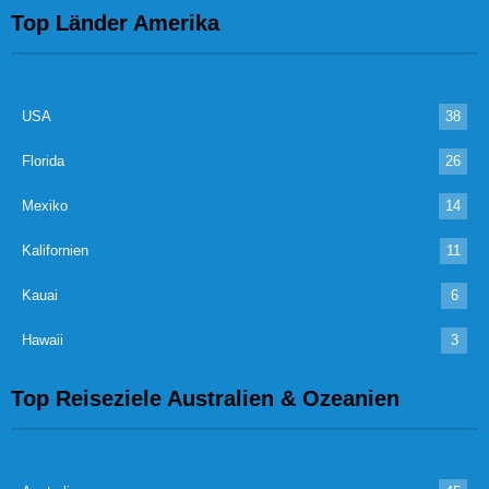
Top Länder Amerika
USA
38
Florida
26
Mexiko
14
Kalifornien
11
Kauai
6
Hawaii
3
Top Reiseziele Australien & Ozeanien