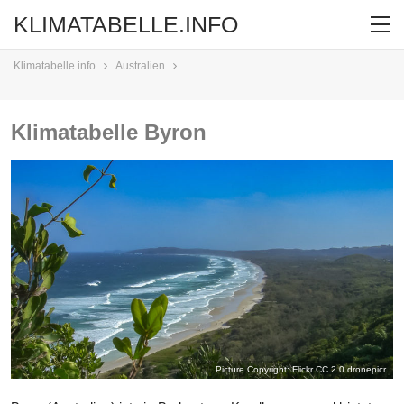
KLIMATABELLE.INFO
Klimatabelle.info
Australien
Klimatabelle Byron
Picture Copyright: Flickr CC 2.0
dronepicr