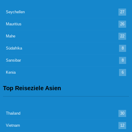
Seychellen
27
Mauritius
26
Mahe
22
Südafrika
8
Sansibar
8
Kenia
6
Top Reiseziele Asien
Thailand
30
Vietnam
12