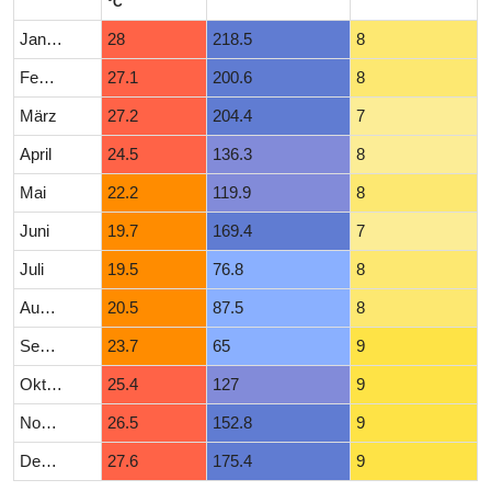
°C
Januar
28
218.5
8
Februar
27.1
200.6
8
März
27.2
204.4
7
April
24.5
136.3
8
Mai
22.2
119.9
8
Juni
19.7
169.4
7
Juli
19.5
76.8
8
August
20.5
87.5
8
September
23.7
65
9
Oktober
25.4
127
9
November
26.5
152.8
9
Dezember
27.6
175.4
9