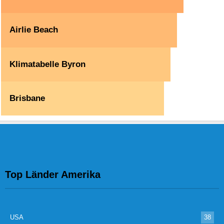
Airlie Beach
Klimatabelle Byron
Brisbane
Top Länder Amerika
USA
38