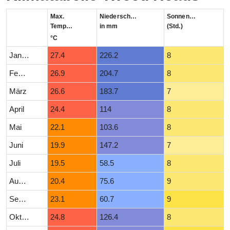
Max.
Niederschlag
Sonnenstunden
Temperatur
in mm
(Std.)
°C
Januar
27.4
226.2
8
Februar
26.9
204.7
8
März
26.6
183.7
7
April
24.4
114
8
Mai
22.1
103.6
8
Juni
19.9
147.2
7
Juli
19.5
58.5
8
August
20.4
75.6
9
September
23.1
60.7
9
Oktober
24.8
126.4
8