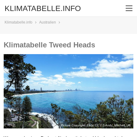
KLIMATABELLE.INFO
Klimatabelle.info
Australien
Klimatabelle Tweed Heads
Picture Copyright: Flickr CC 2.0
Andy_Mitchell_UK