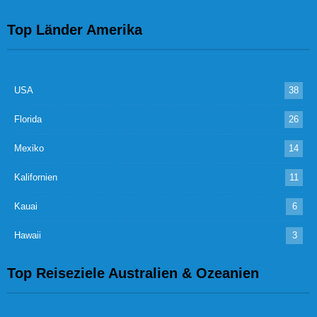
Top Länder Amerika
USA
38
Florida
26
Mexiko
14
Kalifornien
11
Kauai
6
Hawaii
3
Top Reiseziele Australien & Ozeanien