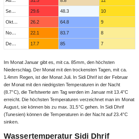
August
31.5
8.8
12
September
29.6
48.3
10
Oktober
26.2
64.8
9
November
22.1
83.7
8
Dezember
17.7
85
7
Im Monat Januar gibt es, mit ca. 85mm, den höchsten
Niederschlag. Der Monat mit den trockensten Tagen, mit ca.
1.4mm Regen, ist der Monat Juli. In Sidi Dhrif ist der Februar
der Monat mit den niedrigsten Temperaturen in der Nacht
(8.7°C), die Tiefstwerte am Tag werden im Januar mit 13.4°C
erreicht. Die höchsten Temperaturen verzeichnet man im Monat
August, sie können bis zu max. 31.5°C gehen. In Sidi Dhrif
(Tunesien) können die Temperaturen in der Nacht auf 23.4°C
sinken.
Wassertemperatur Sidi Dhrif