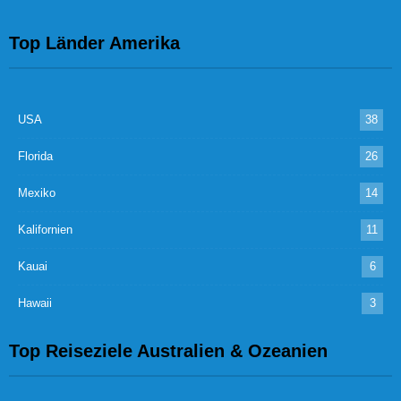
Top Länder Amerika
USA
38
Florida
26
Mexiko
14
Kalifornien
11
Kauai
6
Hawaii
3
Top Reiseziele Australien & Ozeanien