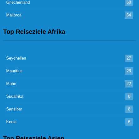
Griechenland
68
Mallorca
64
Top Reiseziele Afrika
Seychellen
27
Mauritius
26
Mahe
22
Südafrika
8
Sansibar
8
Kenia
6
Top Reiseziele Asien