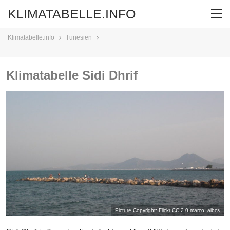
KLIMATABELLE.INFO
Klimatabelle.info
Tunesien
Klimatabelle Sidi Dhrif
Picture Copyright: Flickr CC 2.0
marco_albcs