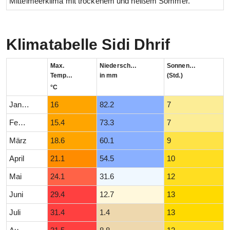
Mittelmeerklima mit trockenem und heißem Sommer.
Klimatabelle Sidi Dhrif
Max.
Niederschlag
Sonnenstunden
Temperatur
in mm
(Std.)
°C
Januar
16
82.2
7
Februar
15.4
73.3
7
März
18.6
60.1
9
April
21.1
54.5
10
Mai
24.1
31.6
12
Juni
29.4
12.7
13
Juli
31.4
1.4
13