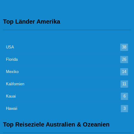
Top Länder Amerika
USA
38
Florida
26
Mexiko
14
Kalifornien
11
Kauai
6
Hawaii
3
Top Reiseziele Australien & Ozeanien