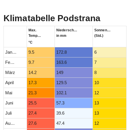
Klimatabelle Podstrana
Max.
Niederschlag
Sonnenstunden
Temperatur
in mm
(Std.)
°C
Januar
9.5
172.8
6
Februar
9.7
163.6
7
März
14.2
149
8
April
17.3
129.5
10
Mai
21.3
102.1
12
Juni
25.5
57.3
13
Juli
27.4
39.6
13
August
27.6
47.4
12