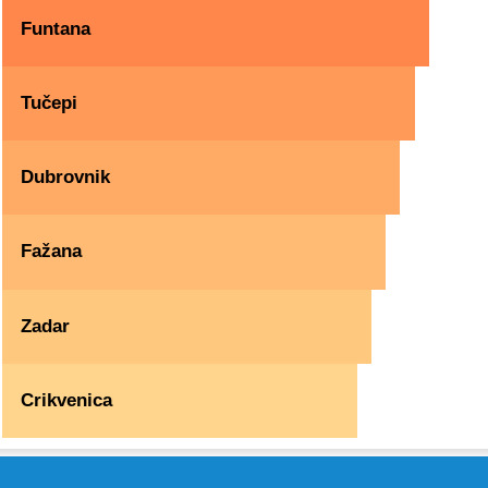
Funtana
Tučepi
Dubrovnik
Fažana
Zadar
Crikvenica