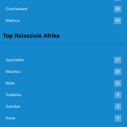
Griechenland
68
Mallorca
64
Top Reiseziele Afrika
Seychellen
27
Mauritius
26
Mahe
22
Südafrika
8
Sansibar
8
Kenia
6