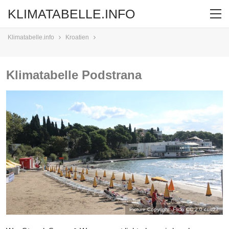
KLIMATABELLE.INFO
Klimatabelle.info
Kroatien
Klimatabelle Podstrana
Picture Copyright: Flickr CC 2.0
csw27