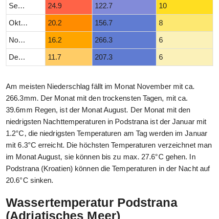
September
24.9
122.7
10
Oktober
20.2
156.7
8
November
16.2
266.3
6
Dezember
11.7
207.3
6
Am meisten Niederschlag fällt im Monat November mit ca.
266.3mm. Der Monat mit den trockensten Tagen, mit ca.
39.6mm Regen, ist der Monat August. Der Monat mit den
niedrigsten Nachttemperaturen in Podstrana ist der Januar mit
1.2°C, die niedrigsten Temperaturen am Tag werden im Januar
mit 6.3°C erreicht. Die höchsten Temperaturen verzeichnet man
im Monat August, sie können bis zu max. 27.6°C gehen. In
Podstrana (Kroatien) können die Temperaturen in der Nacht auf
20.6°C sinken.
Wassertemperatur Podstrana
(Adriatisches Meer)