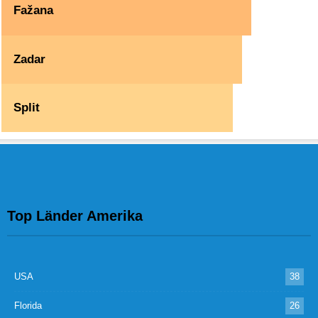
Fažana
Zadar
Split
Top Länder Amerika
USA
38
Florida
26