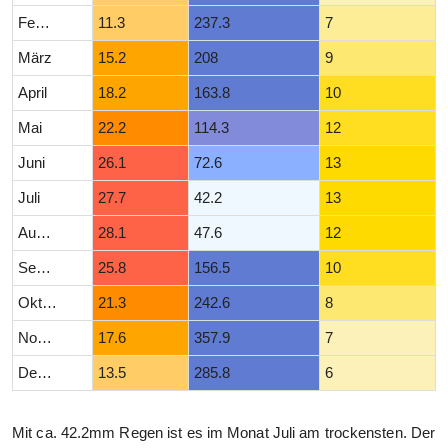
Februar
11.3
237.3
7
März
15.2
208
9
April
18.2
163.8
10
Mai
22.2
114.3
12
Juni
26.1
72.6
13
Juli
27.7
42.2
13
August
28.1
47.6
12
September
25.8
156.5
10
Oktober
21.3
242.6
8
November
17.6
357.9
7
Dezember
13.5
285.8
6
Mit ca. 42.2mm Regen ist es im Monat Juli am trockensten. Der