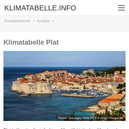
KLIMATABELLE.INFO
Klimatabelle.info
Kroatien
Klimatabelle Plat
Picture Copyright: Flickr CC 2.0
Jorge Franganillo