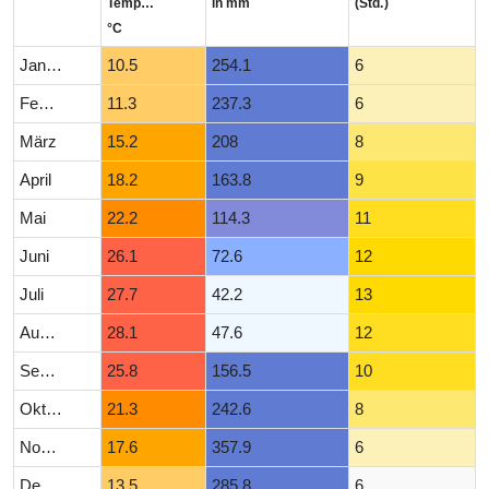
Temperatur
in mm
(Std.)
°C
Januar
10.5
254.1
6
Februar
11.3
237.3
6
März
15.2
208
8
April
18.2
163.8
9
Mai
22.2
114.3
11
Juni
26.1
72.6
12
Juli
27.7
42.2
13
August
28.1
47.6
12
September
25.8
156.5
10
Oktober
21.3
242.6
8
November
17.6
357.9
6
Dezember
13.5
285.8
6