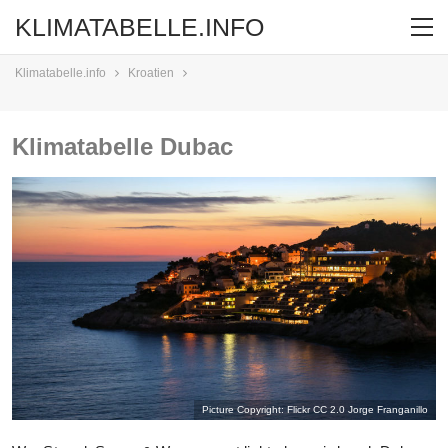
KLIMATABELLE.INFO
Klimatabelle.info
Kroatien
Klimatabelle Dubac
Picture Copyright: Flickr CC 2.0
Jorge Franganillo