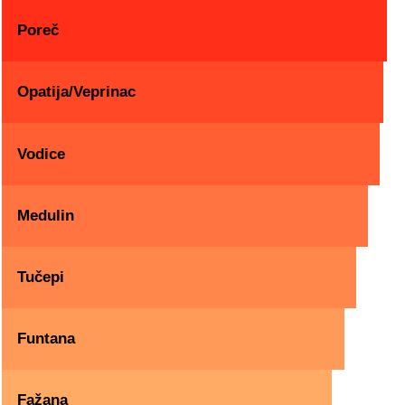
Poreč
Opatija/Veprinac
Vodice
Medulin
Tučepi
Funtana
Fažana