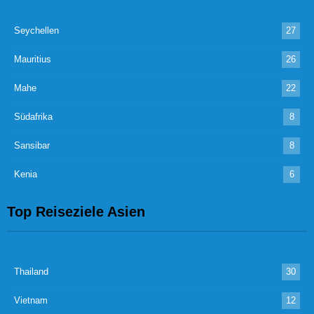
Seychellen
27
Mauritius
26
Mahe
22
Südafrika
8
Sansibar
8
Kenia
6
Top Reiseziele Asien
Thailand
30
Vietnam
12