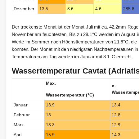
Dezember
13.5
8.6
4.6
285.8
Der trockenste Monat ist der Monat Juli mit ca. 42.2mm Reg
November am feuchtesten. Bis zu 28.1°C werden im August i
Werte im Sommer noch Höchsttemperaturen von 21.9°C, di
konnten. Der Monat mit den niedrigsten Nachttemperaturen in C
Temperaturen am Tag werden im Januar mit 8.1°C erreicht.
Wassertemperatur Cavtat (Adriati
Max.
ø.
Wassertempe
Wassertemperatur (°C)
Januar
13.9
13.4
Februar
13
12.8
März
13.3
12.9
April
15.9
14.3