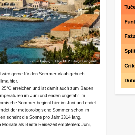
Tuče
Fun
Faž
Spli
Picture Copyright: Flickr CC 2.0
Jorge Franganillo
Crik
nd wird gerne für den Sommerurlaub gebucht.
Dub
ima hier.
 25°C erreichen und ist damit auch zum Baden
emperaturen im Juni und enden ungefähr im
onomische Sommer beginnt hier im Juni und endet
ndet der meteorologische Sommer schon im
ien scheint die Sonne pro Jahr 3314 lang.
e Monate als Beste Reisezeit empfehlen: Juni,