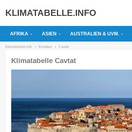
KLIMATABELLE.INFO
AFRIKA
ASIEN
AUSTRALIEN & UVM.
Klimatabelle.info
Kroatien
Cavtat
Klimatabelle Cavtat