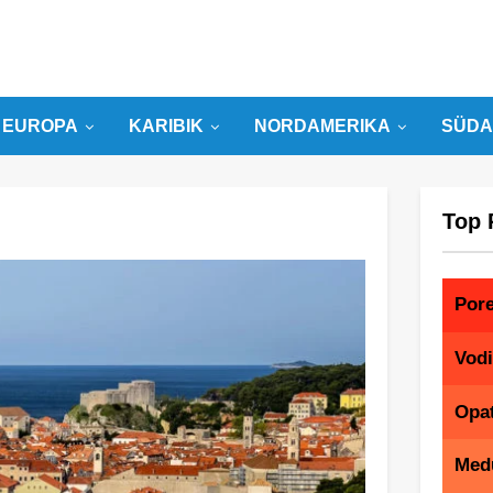
EUROPA
KARIBIK
NORDAMERIKA
SÜDA
Top 
Por
Vod
Opat
Med