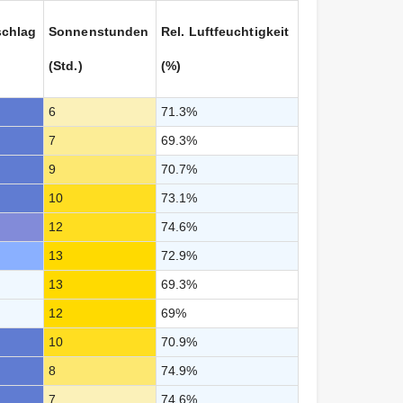
schlag
Sonnenstunden
Rel. Luftfeuchtigkeit
(Std.)
(%)
6
71.3%
7
69.3%
9
70.7%
10
73.1%
12
74.6%
13
72.9%
13
69.3%
12
69%
10
70.9%
8
74.9%
7
74.6%