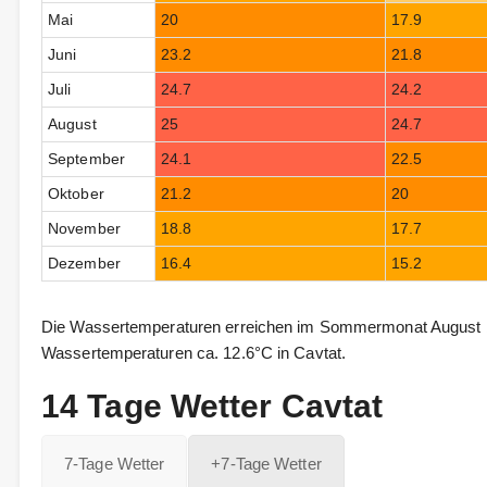
Mai
20
17.9
Juni
23.2
21.8
Juli
24.7
24.2
August
25
24.7
September
24.1
22.5
Oktober
21.2
20
November
18.8
17.7
Dezember
16.4
15.2
Die Wassertemperaturen erreichen im Sommermonat August bi
Wassertemperaturen ca. 12.6°C in Cavtat.
14 Tage Wetter Cavtat
7-Tage Wetter
+7-Tage Wetter