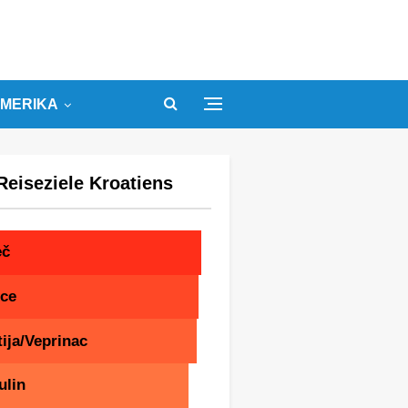
MERIKA
Reiseziele Kroatiens
eč
ice
ija/Veprinac
ulin