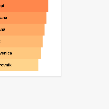
pi
tana
ana
t
venica
rovnik