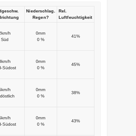
dgeschw.
Niederschlag.
Rel.
richtung
Regen?
Luftfeuchtigkeit
2km/h
0mm
41%
Süd
0 %
3km/h
0mm
45%
d-Südost
0 %
6km/h
0mm
38%
döstlich
0 %
6km/h
0mm
43%
d-Südost
0 %