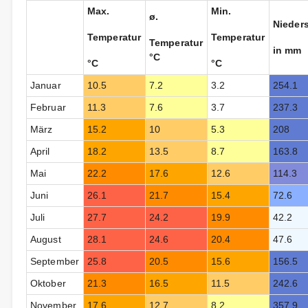
Max.
Min.
ø.
Nieder
Temperatur
Temperatur
Temperatur
in mm
°C
°C
°C
Januar
10.5
7.2
3.2
254.1
Februar
11.3
7.6
3.7
237.3
März
15.2
10
5.3
208
April
18.2
13.5
8.7
163.8
Mai
22.2
17.6
12.6
114.3
Juni
26.1
21.7
15.4
72.6
Juli
27.7
24.2
19.9
42.2
August
28.1
24.6
20.4
47.6
September
25.8
20.5
15.6
156.5
Oktober
21.3
16.5
11.5
242.6
November
17.6
12.7
8.2
357.9