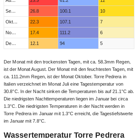
August
29.9
61.2
12
September
26.8
100.1
10
Oktober
22.3
107.1
7
November
17.4
111.2
6
Dezember
12.1
94
5
Der Monat mit den trockensten Tagen, mit ca. 58.3mm Regen,
ist der Monat August. Der Monat mit den feuchtesten Tagen, mit
ca. 111.2mm Regen, ist der Monat Oktober. Torre Pedrera in
Italien verzeichnet im Monat Juli eine Tagestemperatur von
30.8°C. In der Nacht sinken die Temperaturen bis auf 21.1°C ab.
Die niedrigsten Nachttemperaturen liegen im Januar bei circa
1.3°C. Die niedrigsten Temperaturen in der Nacht werden in
Torre Pedrera im Januar mit 1.3°C erreicht, die Tagestiefstwerte
im Januar mit 7.8°C.
Wassertemperatur Torre Pedrera