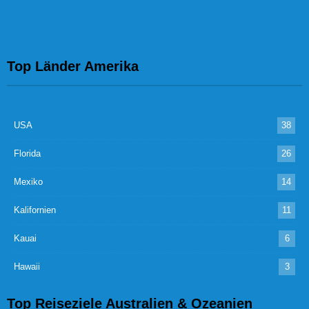
Top Länder Amerika
USA
38
Florida
26
Mexiko
14
Kalifornien
11
Kauai
6
Hawaii
3
Top Reiseziele Australien & Ozeanien