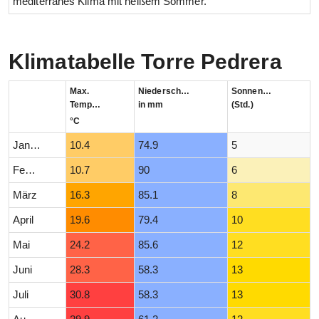
mediterranes Klima mit heißem Sommer.
Klimatabelle Torre Pedrera
Max.
Niederschlag
Sonnenstunden
Temperatur
in mm
(Std.)
°C
Januar
10.4
74.9
5
Februar
10.7
90
6
März
16.3
85.1
8
April
19.6
79.4
10
Mai
24.2
85.6
12
Juni
28.3
58.3
13
Juli
30.8
58.3
13