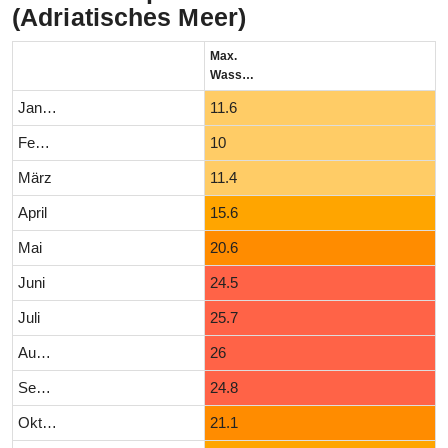
(Adriatisches Meer)
Max.
Wassertemperatur (°C)
Januar
11.6
Februar
10
März
11.4
April
15.6
Mai
20.6
Juni
24.5
Juli
25.7
August
26
September
24.8
Oktober
21.1