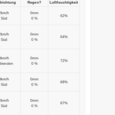
richtung
Regen?
Luftfeuchtigkeit
2km/h
0mm
62%
Süd
0 %
2km/h
0mm
64%
Süd
0 %
3km/h
0mm
72%
dwesten
0 %
3km/h
0mm
68%
Süd
0 %
2km/h
0mm
67%
Süd
0 %