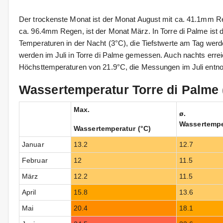
Der trockenste Monat ist der Monat August mit ca. 41.1mm R
ca. 96.4mm Regen, ist der Monat März. In Torre di Palme ist 
Temperaturen in der Nacht (3°C), die Tiefstwerte am Tag werd
werden im Juli in Torre di Palme gemessen. Auch nachts err
Höchsttemperaturen von 21.9°C, die Messungen im Juli ent
Wassertemperatur Torre di Palme 
Max.
ø.
Wassertempe
Wassertemperatur (°C)
Januar
13.2
12.7
Februar
12
11.5
März
12.2
11.5
April
15.8
13.6
Mai
20.4
18.1