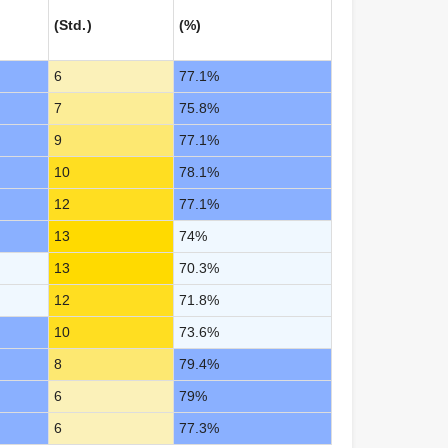
(Std.)
(%)
6
77.1%
7
75.8%
9
77.1%
10
78.1%
12
77.1%
13
74%
13
70.3%
12
71.8%
10
73.6%
8
79.4%
6
79%
6
77.3%