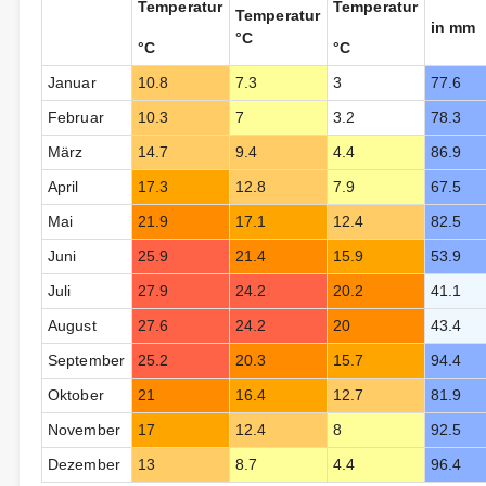
Temperatur
Temperatur
Temperatur
in mm
°C
°C
°C
Januar
10.8
7.3
3
77.6
Februar
10.3
7
3.2
78.3
März
14.7
9.4
4.4
86.9
April
17.3
12.8
7.9
67.5
Mai
21.9
17.1
12.4
82.5
Juni
25.9
21.4
15.9
53.9
Juli
27.9
24.2
20.2
41.1
August
27.6
24.2
20
43.4
September
25.2
20.3
15.7
94.4
Oktober
21
16.4
12.7
81.9
November
17
12.4
8
92.5
Dezember
13
8.7
4.4
96.4