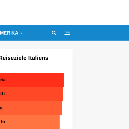
MERIKA
Reiseziele Italiens
pea
fi
st
le