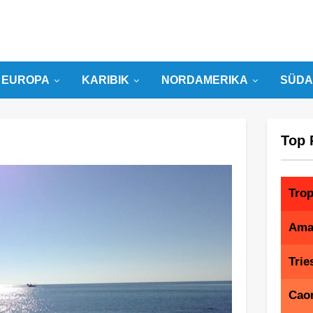
EUROPA
KARIBIK
NORDAMERIKA
SÜDA
Top 
Tro
Amal
Trie
Caor