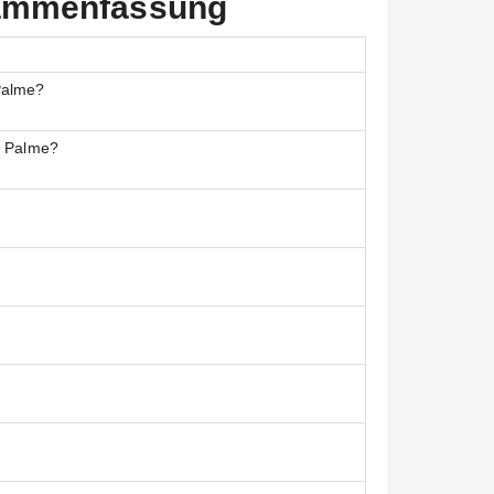
usammenfassung
Palme?
i Palme?