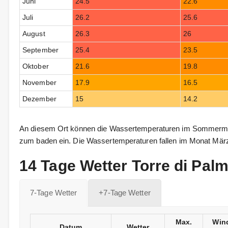
Juni
24.5
22.6
Juli
26.2
25.6
August
26.3
26
September
25.4
23.5
Oktober
21.6
19.8
November
17.9
16.5
Dezember
15
14.2
An diesem Ort können die Wassertemperaturen im Sommermon
zum baden ein. Die Wassertemperaturen fallen im Monat März
14 Tage Wetter Torre di Pal
7-Tage Wetter
+7-Tage Wetter
Max.
Win
Datum
Wetter