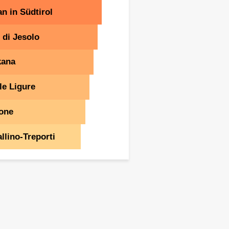
n in Südtirol
 di Jesolo
kana
le Ligure
one
llino-Treporti