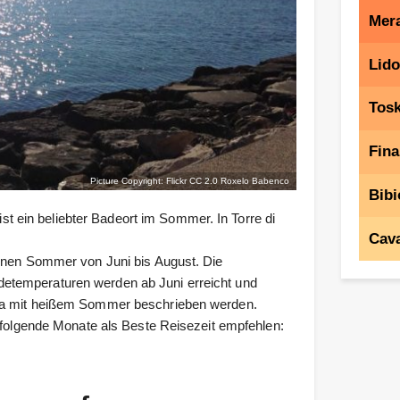
Mera
Lido
Tos
Fina
Picture Copyright: Flickr CC 2.0
Roxelo Babenco
Bibi
 ist ein beliebter Badeort im Sommer. In Torre di
Cava
einen Sommer von Juni bis August. Die
etemperaturen werden ab Juni erreicht und
ima mit heißem Sommer beschrieben werden.
r folgende Monate als Beste Reisezeit empfehlen: