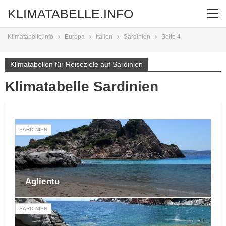
KLIMATABELLE.INFO
Klimatabelle.info
Europa
Italien
Sardinien
Seite 4
Klimatabellen für Reiseziele auf Sardinien
Klimatabelle Sardinien
SARDINIEN
Aglientu
SARDINIEN