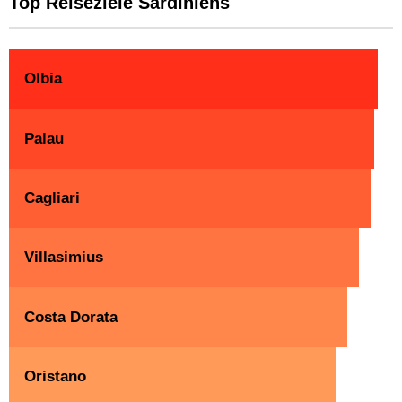
Top Reiseziele Sardiniens
Olbia
Palau
Cagliari
Villasimius
Costa Dorata
Oristano