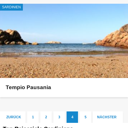
SARDINIEN
Tempio Pausania
ZURÜCK
1
2
3
4
5
NÄCHSTER