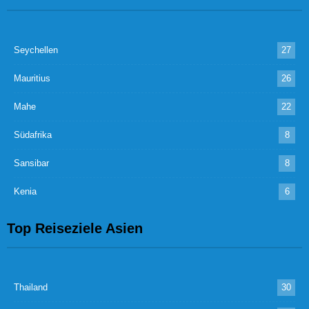
Seychellen
27
Mauritius
26
Mahe
22
Südafrika
8
Sansibar
8
Kenia
6
Top Reiseziele Asien
Thailand
30