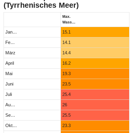
(Tyrrhenisches Meer)
Max.
Wassertemperatur (°C)
Januar
15.1
Februar
14.1
März
14.4
April
16.2
Mai
19.3
Juni
23.5
Juli
25.4
August
26
September
25.5
Oktober
23.3