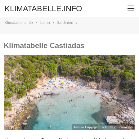
KLIMATABELLE.INFO
Klimatabelle.info
Italien
Sardinien
Klimatabelle Castiadas
Picture Copyright: Flickr CC 2.0
dronepicr