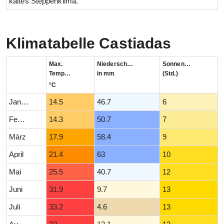
kaltes Steppenklima.
Klimatabelle Castiadas
Max.
Niederschlag
Sonnenstunden
Temperatur
in mm
(Std.)
°C
Januar
14.5
46.7
6
Februar
14.3
50.7
7
März
17.9
58.4
9
April
21.4
63
10
Mai
25.5
40.7
12
Juni
31.9
9.7
13
Juli
33.2
4.6
13