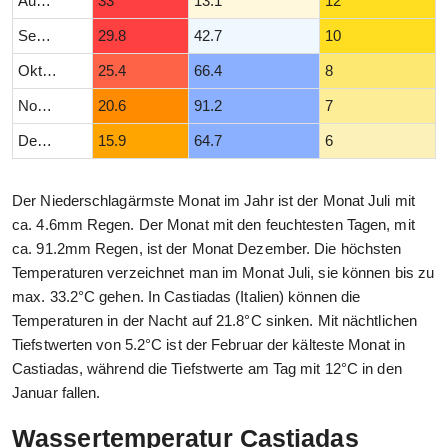
August
33
13.1
12
September
29.8
42.7
10
Oktober
25.4
66.4
8
November
20.6
91.2
7
Dezember
15.9
64.7
6
Der Niederschlagärmste Monat im Jahr ist der Monat Juli mit
ca. 4.6mm Regen. Der Monat mit den feuchtesten Tagen, mit
ca. 91.2mm Regen, ist der Monat Dezember. Die höchsten
Temperaturen verzeichnet man im Monat Juli, sie können bis zu
max. 33.2°C gehen. In Castiadas (Italien) können die
Temperaturen in der Nacht auf 21.8°C sinken. Mit nächtlichen
Tiefstwerten von 5.2°C ist der Februar der kälteste Monat in
Castiadas, während die Tiefstwerte am Tag mit 12°C in den
Januar fallen.
Wassertemperatur Castiadas