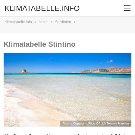
KLIMATABELLE.INFO
Klimatabelle.info
Italien
Sardinien
Klimatabelle Stintino
Picture Copyright: Flickr CC 2.0
Tommie Hansen