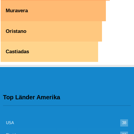
Muravera
Oristano
Castiadas
Top Länder Amerika
USA
38