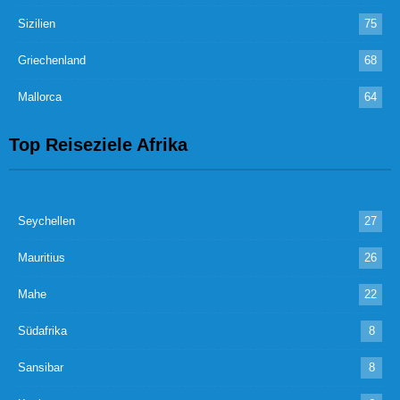
Sizilien
75
Griechenland
68
Mallorca
64
Top Reiseziele Afrika
Seychellen
27
Mauritius
26
Mahe
22
Südafrika
8
Sansibar
8