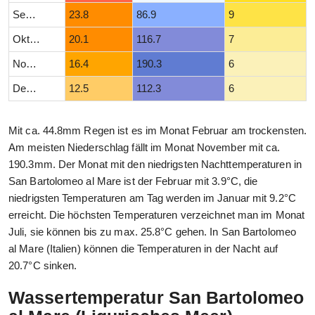
September
23.8
86.9
9
Oktober
20.1
116.7
7
November
16.4
190.3
6
Dezember
12.5
112.3
6
Mit ca. 44.8mm Regen ist es im Monat Februar am trockensten.
Am meisten Niederschlag fällt im Monat November mit ca.
190.3mm. Der Monat mit den niedrigsten Nachttemperaturen in
San Bartolomeo al Mare ist der Februar mit 3.9°C, die
niedrigsten Temperaturen am Tag werden im Januar mit 9.2°C
erreicht. Die höchsten Temperaturen verzeichnet man im Monat
Juli, sie können bis zu max. 25.8°C gehen. In San Bartolomeo
al Mare (Italien) können die Temperaturen in der Nacht auf
20.7°C sinken.
Wassertemperatur San Bartolomeo