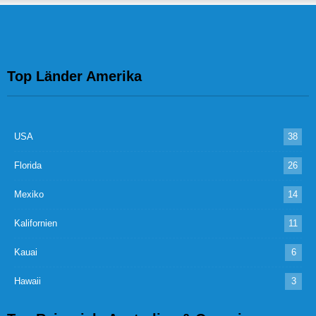
Top Länder Amerika
USA
38
Florida
26
Mexiko
14
Kalifornien
11
Kauai
6
Hawaii
3