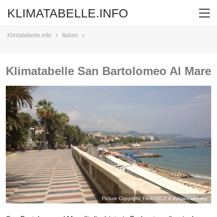
KLIMATABELLE.INFO
Klimatabelle.info
Italien
Klimatabelle San Bartolomeo Al Mare
Picture Copyright: Flickr CC 2.0
dunaev.aleksey