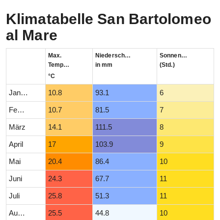
Klimatabelle San Bartolomeo
al Mare
Max.
Niederschlag
Sonnenstunden
Temperatur
in mm
(Std.)
°C
Januar
10.8
93.1
6
Februar
10.7
81.5
7
März
14.1
111.5
8
April
17
103.9
9
Mai
20.4
86.4
10
Juni
24.3
67.7
11
Juli
25.8
51.3
11
August
25.5
44.8
10