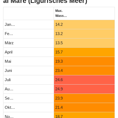
al Mare (Ligurisches Meer)
Max.
Wassertemperatur (°C)
Januar
14.2
Februar
13.2
März
13.5
April
15.7
Mai
19.3
Juni
23.4
Juli
24.6
August
24.9
September
23.9
Oktober
21.4
November
18.7