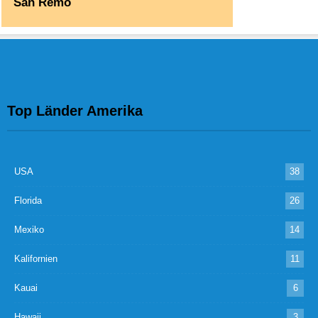
San Remo
Top Länder Amerika
USA
38
Florida
26
Mexiko
14
Kalifornien
11
Kauai
6
Hawaii
3