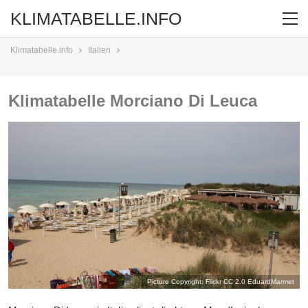
KLIMATABELLE.INFO
Klimatabelle.info
Italien
Klimatabelle Morciano Di Leuca
Picture Copyright: Flickr CC 2.0
EduardMarmet