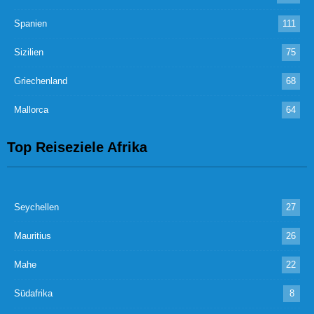
Spanien
111
Sizilien
75
Griechenland
68
Mallorca
64
Top Reiseziele Afrika
Seychellen
27
Mauritius
26
Mahe
22
Südafrika
8