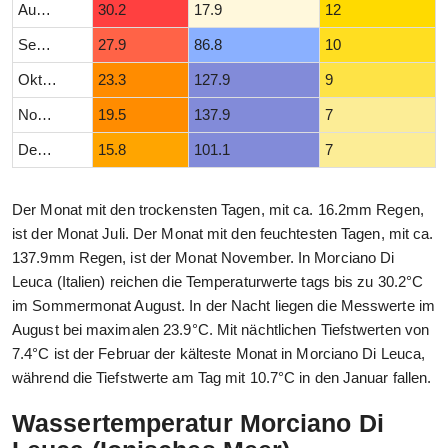
August
30.2
17.9
12
September
27.9
86.8
10
Oktober
23.3
127.9
9
November
19.5
137.9
7
Dezember
15.8
101.1
7
Der Monat mit den trockensten Tagen, mit ca. 16.2mm Regen,
ist der Monat Juli. Der Monat mit den feuchtesten Tagen, mit ca.
137.9mm Regen, ist der Monat November. In Morciano Di
Leuca (Italien) reichen die Temperaturwerte tags bis zu 30.2°C
im Sommermonat August. In der Nacht liegen die Messwerte im
August bei maximalen 23.9°C. Mit nächtlichen Tiefstwerten von
7.4°C ist der Februar der kälteste Monat in Morciano Di Leuca,
während die Tiefstwerte am Tag mit 10.7°C in den Januar fallen.
Wassertemperatur Morciano Di