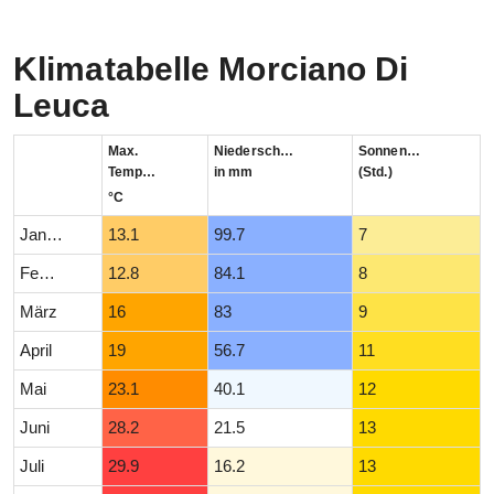
Klimatabelle Morciano Di
Leuca
Max.
Niederschlag
Sonnenstunden
Temperatur
in mm
(Std.)
°C
Januar
13.1
99.7
7
Februar
12.8
84.1
8
März
16
83
9
April
19
56.7
11
Mai
23.1
40.1
12
Juni
28.2
21.5
13
Juli
29.9
16.2
13