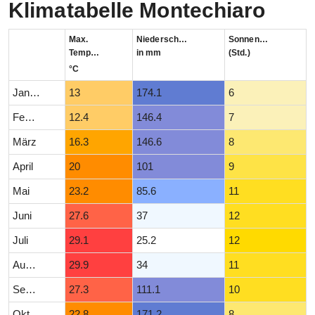
Klimatabelle Montechiaro
Max.
Niederschlag
Sonnenstunden
Temperatur
in mm
(Std.)
°C
Januar
13
174.1
6
Februar
12.4
146.4
7
März
16.3
146.6
8
April
20
101
9
Mai
23.2
85.6
11
Juni
27.6
37
12
Juli
29.1
25.2
12
August
29.9
34
11
September
27.3
111.1
10
Oktober
22.8
171.2
8