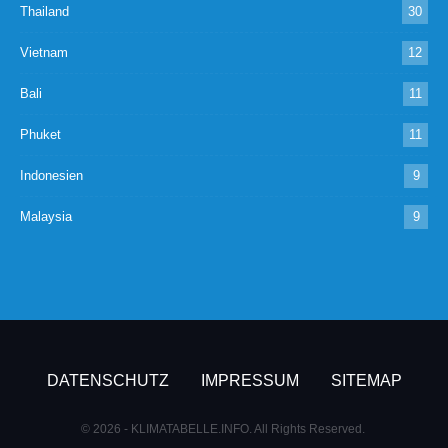
Thailand
30
Vietnam
12
Bali
11
Phuket
11
Indonesien
9
Malaysia
9
DATENSCHUTZ
IMPRESSUM
SITEMAP
© 2026 - KLIMATABELLE.INFO. All Rights Reserved.