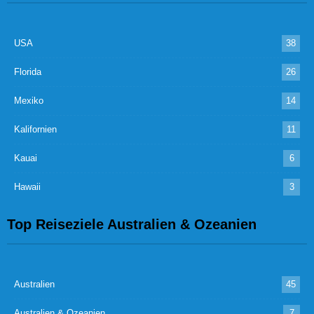
USA
38
Florida
26
Mexiko
14
Kalifornien
11
Kauai
6
Hawaii
3
Top Reiseziele Australien & Ozeanien
Australien
45
Australien & Ozeanien
7