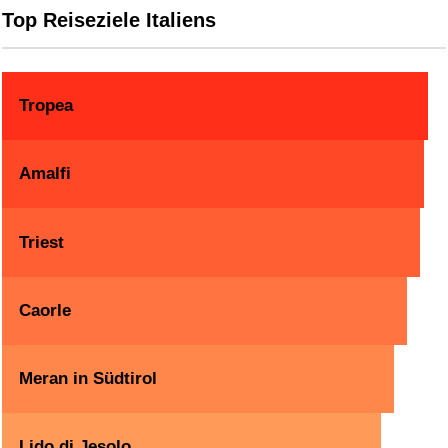
Top Reiseziele Italiens
Tropea
Amalfi
Triest
Caorle
Meran in Südtirol
Lido di Jesolo