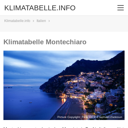
KLIMATABELLE.INFO
Klimatabelle.info
Italien
Klimatabelle Montechiaro
Picture Copyright: Flickr CC 2.0
raphael.chekroun