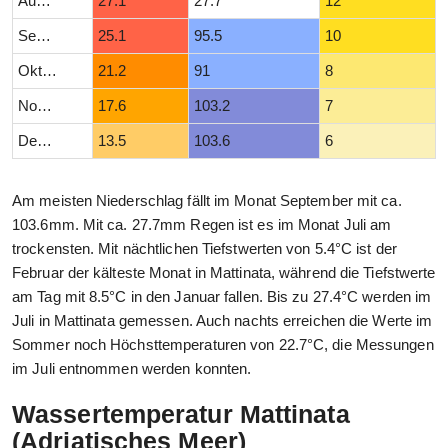
August
27.1
27.7
12
September
25.1
95.5
10
Oktober
21.2
91
8
November
17.6
103.2
7
Dezember
13.5
103.6
6
Am meisten Niederschlag fällt im Monat September mit ca.
103.6mm. Mit ca. 27.7mm Regen ist es im Monat Juli am
trockensten. Mit nächtlichen Tiefstwerten von 5.4°C ist der
Februar der kälteste Monat in Mattinata, während die Tiefstwerte
am Tag mit 8.5°C in den Januar fallen. Bis zu 27.4°C werden im
Juli in Mattinata gemessen. Auch nachts erreichen die Werte im
Sommer noch Höchsttemperaturen von 22.7°C, die Messungen
im Juli entnommen werden konnten.
Wassertemperatur Mattinata
(Adriatisches Meer)