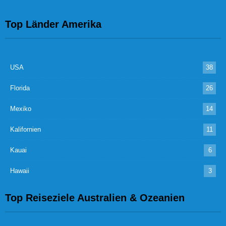
Top Länder Amerika
USA
38
Florida
26
Mexiko
14
Kalifornien
11
Kauai
6
Hawaii
3
Top Reiseziele Australien & Ozeanien