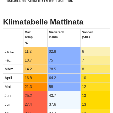
mediterranes Klima mit heißem Sommer.
Klimatabelle Mattinata
Max.
Niederschlag
Sonnenstunden
Temperatur
in mm
(Std.)
°C
Januar
11.2
92.8
6
Februar
10.7
75
7
März
14.2
78.5
8
April
16.8
64.2
10
Mai
21.3
58
12
Juni
25.2
43.7
13
Juli
27.4
37.6
13