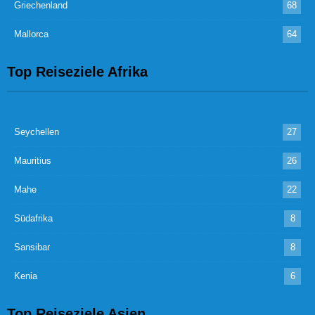
Griechenland
68
Mallorca
64
Top Reiseziele Afrika
Seychellen
27
Mauritius
26
Mahe
22
Südafrika
8
Sansibar
8
Kenia
6
Top Reiseziele Asien