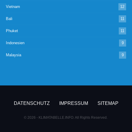
Vietnam
12
Bali
11
Phuket
11
Indonesien
9
Malaysia
9
DATENSCHUTZ
IMPRESSUM
SITEMAP
© 2026 - KLIMATABELLE.INFO. All Rights Reserved.