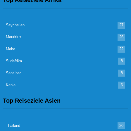
Seychellen
27
Mauritius
26
Mahe
22
Südafrika
8
Sansibar
8
Kenia
6
Top Reiseziele Asien
Thailand
30