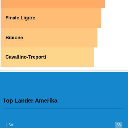
Finale Ligure
Bibione
Cavallino-Treporti
Top Länder Amerika
USA
38