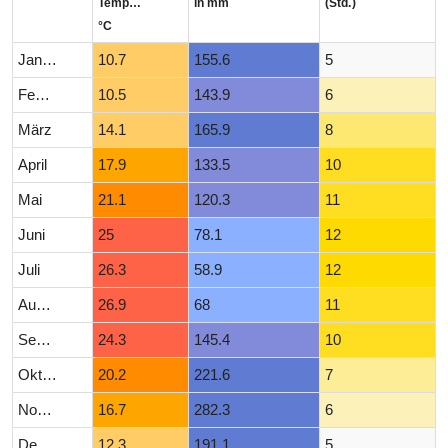
Temperatur
in mm
(Std.)
°C
Januar
10.7
155.6
5
Februar
10.5
143.9
6
März
14.1
165.9
8
April
17.9
133.5
10
Mai
21.1
120.3
11
Juni
25
78.1
12
Juli
26.3
58.9
12
August
26.9
68
11
September
24.3
145.4
10
Oktober
20.2
221.6
7
November
16.7
282.3
6
Dezember
12.3
191.1
5