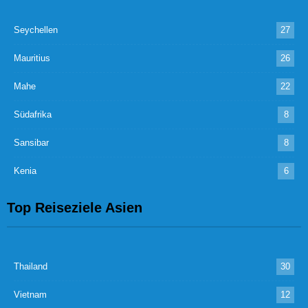
Seychellen
27
Mauritius
26
Mahe
22
Südafrika
8
Sansibar
8
Kenia
6
Top Reiseziele Asien
Thailand
30
Vietnam
12